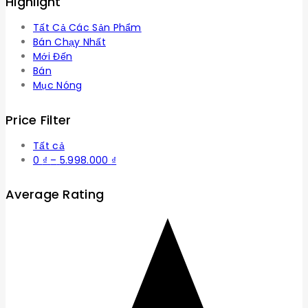
Highlight
Tất Cả Các Sản Phẩm
Bán Chạy Nhất
Mới Đến
Bán
Mục Nóng
Price Filter
Tất cả
Khoảng
0
₫
–
5.998.000
₫
giá:
từ
Average Rating
0 ₫
đến
5.998.000 ₫