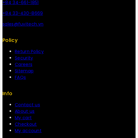
+84 34-661-1851
+84 33-430-8669
sales@fuvitech.vn
Policy
Return Policy
Security
Careers
Sitemap
FAQs
Info
Contact us
About us
My cart
Checkout
My account