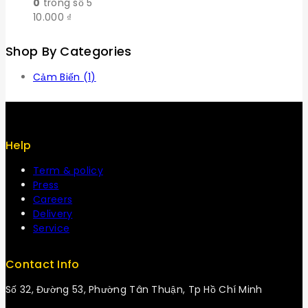
0
trong số 5
10.000
₫
Shop By Categories
Cảm Biến
(1)
Help
Term & policy
Press
Careers
Delivery
Service
Contact Info
Số 32, Đường 53, Phường Tân Thuận, Tp Hồ Chí Minh