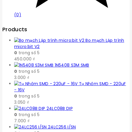
(0)
Products
Bo mạch Lập trình
micro:bit V2
0
trong số 5
450.000
₫
1N5408 S3M SMB
0
trong số 5
3.000
₫
Tụ Nhôm SMD - 220uF
- 16V
0
trong số 5
3.050
₫
24LC08B DIP
0
trong số 5
7.000
₫
24LC256 I/SN