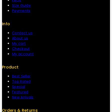
FAQs
Size Guide
Payments
Info
Contact us
About us
My cart
Checkout
My account
Product
Best Seller
Top Rated
Special
Featured
New Arrivals
Orders & Returns