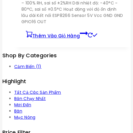
– 100% RH, sai số ±2%RH Dãi nhiệt độ: -40°C ~
80°C, sai số ±0.5°C Hoạt động với độ ổn định
lâu dài Kết nối ESP8266 Sensor 5V Vcc GND GND
GPIO16 OUT
Thêm Vào Giỏ Hàng
Shop By Categories
Cảm Biến
(1)
Highlight
Tất Cả Các Sản Phẩm
Bán Chạy Nhất
Mới Đến
Bán
Mục Nóng
Price Filter