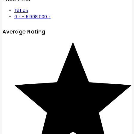
Tất cả
Khoảng
0
₫
–
5.998.000
₫
giá:
từ
Average Rating
0 ₫
đến
5.998.000 ₫