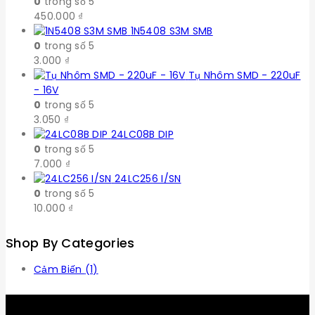
0
trong số 5
450.000
₫
1N5408 S3M SMB
0
trong số 5
3.000
₫
Tụ Nhôm SMD - 220uF
- 16V
0
trong số 5
3.050
₫
24LC08B DIP
0
trong số 5
7.000
₫
24LC256 I/SN
0
trong số 5
10.000
₫
Shop By Categories
Cảm Biến
(1)