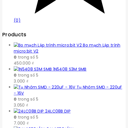
(0)
Products
Bo mạch Lập trình
micro:bit V2
0
trong số 5
450.000
₫
1N5408 S3M SMB
0
trong số 5
3.000
₫
Tụ Nhôm SMD - 220uF
- 16V
0
trong số 5
3.050
₫
24LC08B DIP
0
trong số 5
7.000
₫