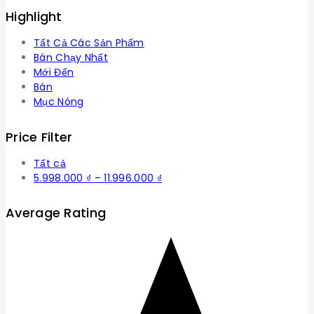
Highlight
Tất Cả Các Sản Phẩm
Bán Chạy Nhất
Mới Đến
Bán
Mục Nóng
Price Filter
Tất cả
Khoảng
5.998.000
₫
–
11.996.000
₫
giá:
từ
Average Rating
5.998.000 ₫
đến
11.996.000 ₫