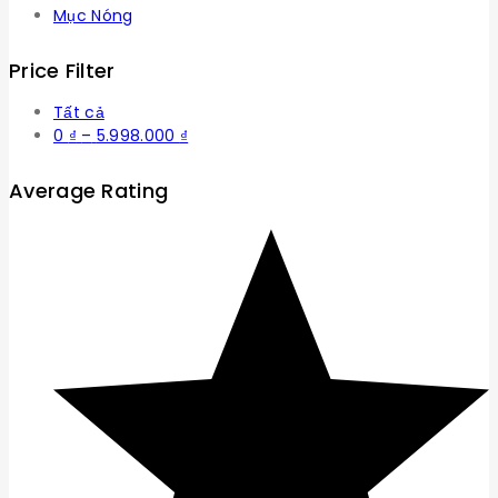
Mục Nóng
Price Filter
Tất cả
Khoảng
0
₫
–
5.998.000
₫
giá:
từ
Average Rating
0 ₫
đến
5.998.000 ₫