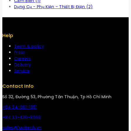
Cảm Biến
(1)
Dụng Cụ - Phụ Kiện - Thiết Bị Điện
(2)
Help
Term & policy
Press
Careers
Delivery
Service
Contact Info
Số 32, Đường 53, Phường Tân Thuận, Tp Hồ Chí Minh
+84 34-661-1851
+84 33-430-8669
sales@fuvitech.vn