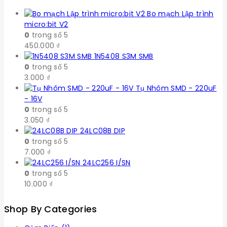
Bo mạch Lập trình
micro:bit V2
0
trong số 5
450.000
₫
1N5408 S3M SMB
0
trong số 5
3.000
₫
Tụ Nhôm SMD - 220uF
- 16V
0
trong số 5
3.050
₫
24LC08B DIP
0
trong số 5
7.000
₫
24LC256 I/SN
0
trong số 5
10.000
₫
Shop By Categories