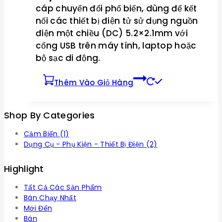
cáp chuyển đổi phổ biến, dùng để kết
nối các thiết bị điện tử sử dụng nguồn
điện một chiều (DC) 5.2×2.1mm với
cổng USB trên máy tính, laptop hoặc
bộ sạc di động.
Thêm Vào Giỏ Hàng
Shop By Categories
Cảm Biến
(1)
Dụng Cụ - Phụ Kiện - Thiết Bị Điện
(2)
Highlight
Tất Cả Các Sản Phẩm
Bán Chạy Nhất
Mới Đến
Bán