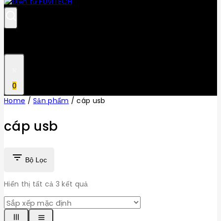
0
Home
/
Sản phẩm
/
cáp usb
cáp usb
Bộ Lọc
Hiển thị tất cả
3
kết quả