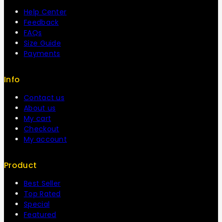
Help Center
Feedback
FAQs
Size Guide
Payments
Info
Contact us
About us
My cart
Checkout
My account
Product
Best Seller
Top Rated
Special
Featured