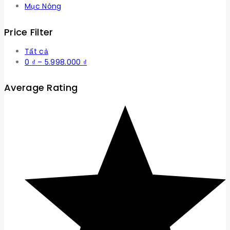
Mục Nóng
Price Filter
Tất cả
Khoảng
0
₫
–
5.998.000
₫
giá:
từ
Average Rating
0 ₫
đến
5.998.000 ₫