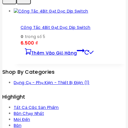
Công Tắc 4Bit Gạt Dọc Dip Switch
0
trong số 5
6.500
₫
Thêm Vào Giỏ Hàng
Shop By Categories
Dụng Cụ - Phụ Kiện - Thiết Bị Điện
(1)
Highlight
Tất Cả Các Sản Phẩm
Bán Chạy Nhất
Mới Đến
Bán