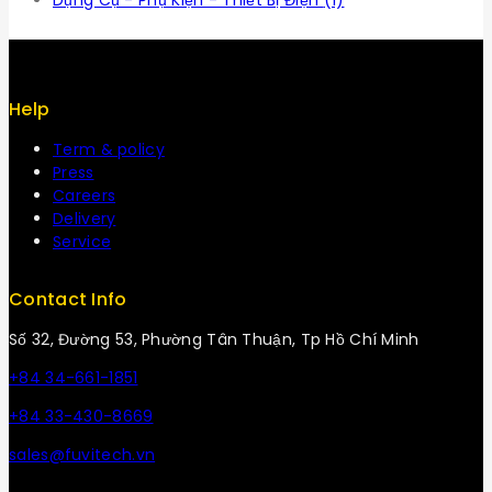
Dụng Cụ - Phụ Kiện - Thiết Bị Điện
(1)
Help
Term & policy
Press
Careers
Delivery
Service
Contact Info
Số 32, Đường 53, Phường Tân Thuận, Tp Hồ Chí Minh
+84 34-661-1851
+84 33-430-8669
sales@fuvitech.vn