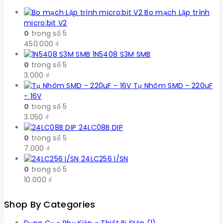
Bo mạch Lập trình
micro:bit V2
0
trong số 5
450.000
₫
1N5408 S3M SMB
0
trong số 5
3.000
₫
Tụ Nhôm SMD - 220uF
- 16V
0
trong số 5
3.050
₫
24LC08B DIP
0
trong số 5
7.000
₫
24LC256 I/SN
0
trong số 5
10.000
₫
Shop By Categories