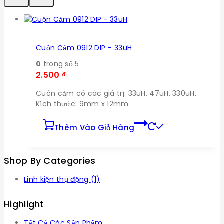
Cuộn Cảm 0912 DIP – 33uH
0
trong số 5
2.500
₫
Cuôn cảm có các giá trị: 33uH, 47uH, 330uH.
Kích thước: 9mm x 12mm
Thêm Vào Giỏ Hàng
Shop By Categories
Linh kiện thụ động
(1)
Highlight
Tất Cả Các Sản Phẩm