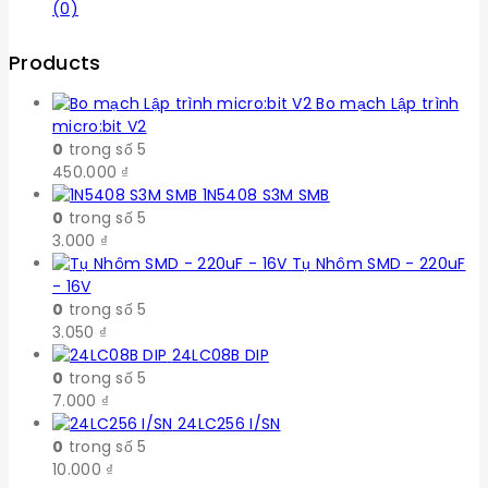
(0)
Products
Bo mạch Lập trình
micro:bit V2
0
trong số 5
450.000
₫
1N5408 S3M SMB
0
trong số 5
3.000
₫
Tụ Nhôm SMD - 220uF
- 16V
0
trong số 5
3.050
₫
24LC08B DIP
0
trong số 5
7.000
₫
24LC256 I/SN
0
trong số 5
10.000
₫