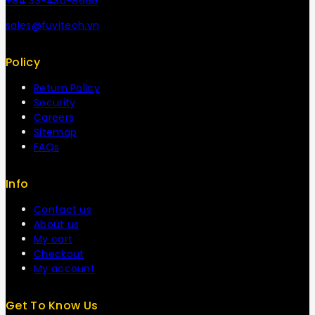
+84 33-430-8669
sales@fuvitech.vn
Policy
Return Policy
Security
Careers
Sitemap
FAQs
Info
Contact us
About us
My cart
Checkout
My account
Get To Know Us