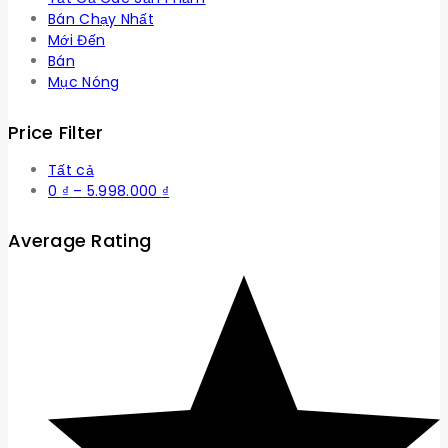
Bán Chạy Nhất
Mới Đến
Bán
Mục Nóng
Price Filter
Tất cả
Khoảng
0
₫
–
5.998.000
₫
giá:
từ
Average Rating
0 ₫
đến
5.998.000 ₫