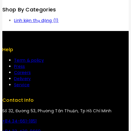
Shop By Categories
Linh kiện thụ động
(1)
Help
Term & policy
Press
Careers
Delivery
Service
Contact Info
Số 32, Đường 53, Phường Tân Thuận, Tp Hồ Chí Minh
+84 34-661-1851