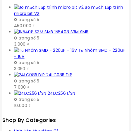
Bo mạch Lập trình
micro:bit V2
0
trong số 5
450.000
₫
1N5408 S3M SMB
0
trong số 5
3.000
₫
Tụ Nhôm SMD - 220uF
- 16V
0
trong số 5
3.050
₫
24LC08B DIP
0
trong số 5
7.000
₫
24LC256 I/SN
0
trong số 5
10.000
₫
Shop By Categories