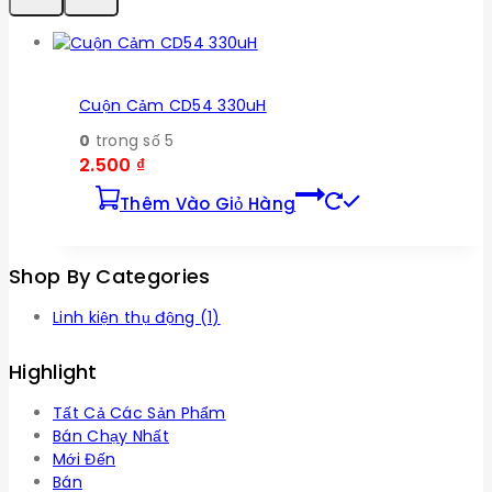
Cuộn Cảm CD54 330uH
0
trong số 5
2.500
₫
Thêm Vào Giỏ Hàng
Shop By Categories
Linh kiện thụ động
(1)
Highlight
Tất Cả Các Sản Phẩm
Bán Chạy Nhất
Mới Đến
Bán