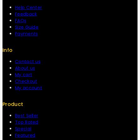
Help Center
Feedback
FAQs
Size Guide
Payments
Info
Contact us
About us
My cart
Checkout
My account
Product
Best Seller
Top Rated
Special
Featured