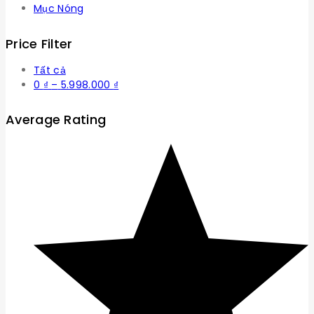
Mục Nóng
Price Filter
Tất cả
Khoảng
0
₫
–
5.998.000
₫
giá:
từ
Average Rating
0 ₫
đến
5.998.000 ₫