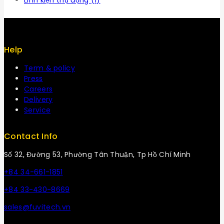
Linh kiện thụ động
(1)
Help
Term & policy
Press
Careers
Delivery
Service
Contact Info
Số 32, Đường 53, Phường Tân Thuận, Tp Hồ Chí Minh
+84 34-661-1851
+84 33-430-8669
sales@fuvitech.vn