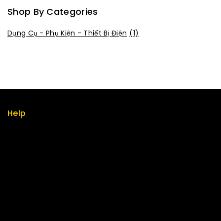
Shop By Categories
Dụng Cụ - Phụ Kiện - Thiết Bị Điện
(1)
Help
Term & policy
Press
Careers
Delivery
Service