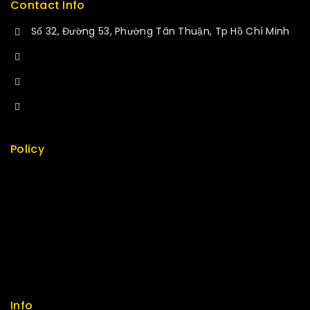
Contact Info
Số 32, Đường 53, Phường Tân Thuận, Tp Hồ Chí Minh
+84 34-661-1851
+84 33-430-8669
sales@fuvitech.vn
Policy
Return Policy
Security
Careers
Sitemap
FAQs
Info