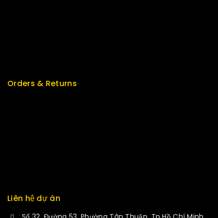
Top Rated
Special
Featured
New Arrivals
Orders & Returns
Track Order
Delivery
Services
Returns
Exchange
Liên hệ dự án
Số 32, Đường 53, Phường Tân Thuận, Tp Hồ Chí Minh