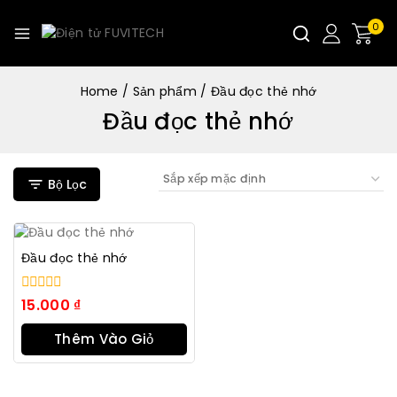
0
Home
/
Sản phẩm
/
Đầu đọc thẻ nhớ
Đầu đọc thẻ nhớ
Bộ Lọc
Đầu đọc thẻ nhớ
0
15.000
₫
trong
số
Thêm Vào Giỏ
5
Hàng