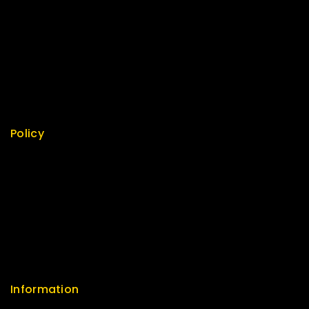
Special
Best Seller
Top Rated
Featured
New Arrivals
Policy
Return Policy
Security
Careers
Sitemap
FAQs
Information