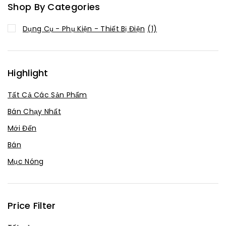
Shop By Categories
Dụng Cụ - Phụ Kiện - Thiết Bị Điện
(1)
Highlight
Tất Cả Các Sản Phẩm
Bán Chạy Nhất
Mới Đến
Bán
Mục Nóng
Price Filter