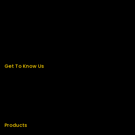
Contact us
About us
My cart
Checkout
My account
Get To Know Us
About Us
Term & Policy
Careers
News & Blog
Contact Us
Products