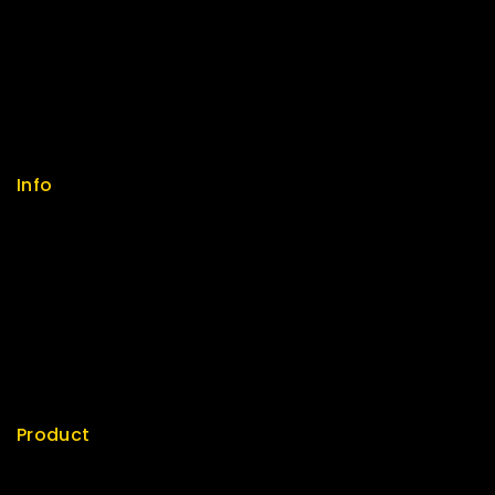
Help Center
Feedback
FAQs
Size Guide
Payments
Info
Contact us
About us
My cart
Checkout
My account
Product
Best Seller