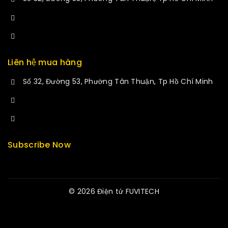
+84 34-661-1851
manminhmai@fuvitech.vn
Liên hệ mua hàng
Số 32, Đường 53, Phường Tân Thuận, Tp Hồ Chí Minh
+84 33-430-8669
sales@fuvitech.vn
Subscribe Now
© 2026 Điện tử FUVITECH
Get Latest Update & News