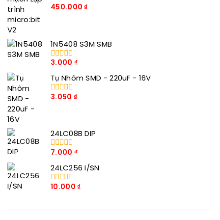
450.000
₫
0
trong
số
5
1N5408 S3M SMB
3.000
₫
0
trong
Tụ Nhôm SMD - 220uF - 16V
số
5
3.050
₫
0
trong
số
5
24LC08B DIP
7.000
₫
0
trong
24LC256 I/SN
số
5
10.000
₫
0
trong
số
5