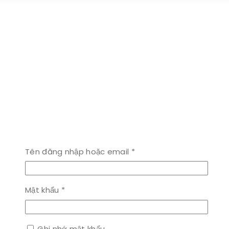
Bắt
Tên đăng nhập hoặc email
*
buộc
Bắt
Mật khẩu
*
buộc
Ghi nhớ mật khẩu