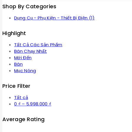
Shop By Categories
Dụng Cụ - Phụ Kiện - Thiết Bị Điện
(1)
Highlight
Tất Cả Các Sản Phẩm
Bán Chạy Nhất
Mới Đến
Bán
Mục Nóng
Price Filter
Tất cả
Khoảng
0
₫
–
5.998.000
₫
giá:
từ
Average Rating
0 ₫
đến