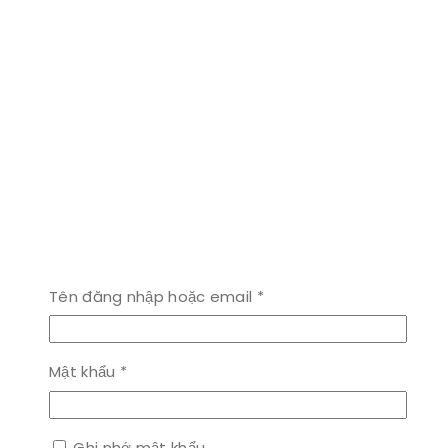
Bắt
Tên đăng nhập hoặc email
*
buộc
Bắt
Mật khẩu
*
buộc
Ghi nhớ mật khẩu