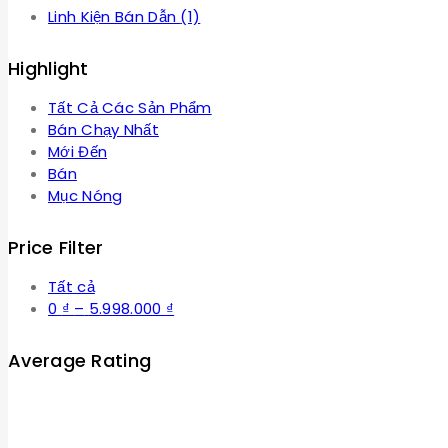
Linh Kiện Bán Dẫn
(1)
Highlight
Tất Cả Các Sản Phẩm
Bán Chạy Nhất
Mới Đến
Bán
Mục Nóng
Price Filter
Tất cả
Khoảng
0
₫
–
5.998.000
₫
giá:
từ
Average Rating
0 ₫
đến
5.998.000 ₫