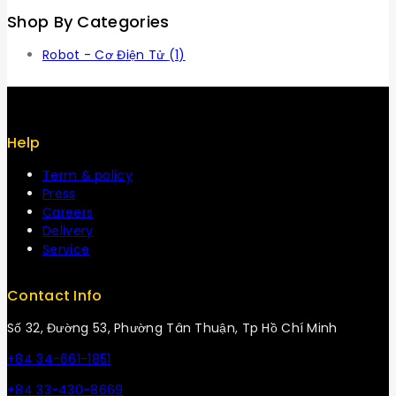
Shop By Categories
Robot - Cơ Điện Tử
(1)
Help
Term & policy
Press
Careers
Delivery
Service
Contact Info
Số 32, Đường 53, Phường Tân Thuận, Tp Hồ Chí Minh
+84 34-661-1851
+84 33-430-8669