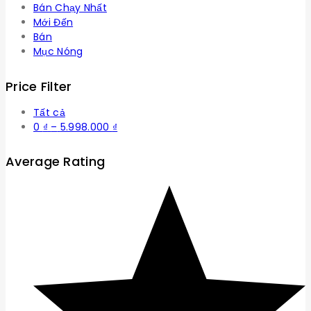
Bán Chạy Nhất
Mới Đến
Bán
Mục Nóng
Price Filter
Tất cả
Khoảng
0
₫
–
5.998.000
₫
giá:
từ
Average Rating
0 ₫
đến
5.998.000 ₫