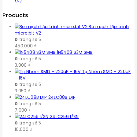
Products
Bo mạch Lập trình
micro:bit V2
0
trong số 5
450.000
₫
1N5408 S3M SMB
0
trong số 5
3.000
₫
Tụ Nhôm SMD - 220uF
- 16V
0
trong số 5
3.050
₫
24LC08B DIP
0
trong số 5
7.000
₫
24LC256 I/SN
0
trong số 5
10.000
₫