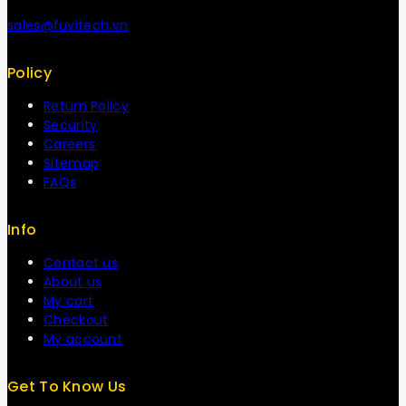
sales@fuvitech.vn
Policy
Return Policy
Security
Careers
Sitemap
FAQs
Info
Contact us
About us
My cart
Checkout
My account
Get To Know Us