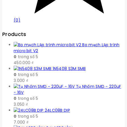
(0)
Products
Bo mạch Lập trình
micro:bit V2
0
trong số 5
450.000
₫
1N5408 S3M SMB
0
trong số 5
3.000
₫
Tụ Nhôm SMD - 220uF
- 16V
0
trong số 5
3.050
₫
24LC08B DIP
0
trong số 5
7.000
₫