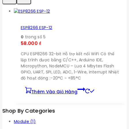
ESP8266 ESP-12
0
trong số 5
58.000
₫
CPU ESP8266 32-bit Hỗ trợ kết nối WiFi Có thể
lập trình được bằng C/C++, Arduino IDE,
Micropython, NodeMCU – Lua 4 Mbytes Flash
GPIO, UART, SPI, LED, ADC, 1-Wire, interrupt Nhiệt
độ hoạt động :-20°C ~ +85°C
Thêm Vào Giỏ Hàng
Shop By Categories
Module
(1)