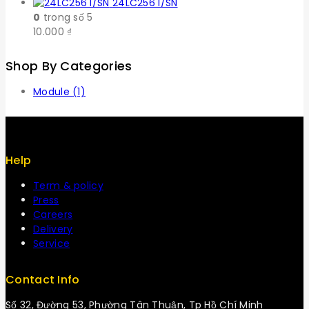
24LC256 I/SN
0
trong số 5
10.000
₫
Shop By Categories
Module
(1)
Help
Term & policy
Press
Careers
Delivery
Service
Contact Info
Số 32, Đường 53, Phường Tân Thuận, Tp Hồ Chí Minh