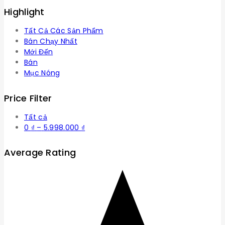
Highlight
Tất Cả Các Sản Phẩm
Bán Chạy Nhất
Mới Đến
Bán
Mục Nóng
Price Filter
Tất cả
Khoảng
0
₫
–
5.998.000
₫
giá:
từ
Average Rating
0 ₫
đến
5.998.000 ₫