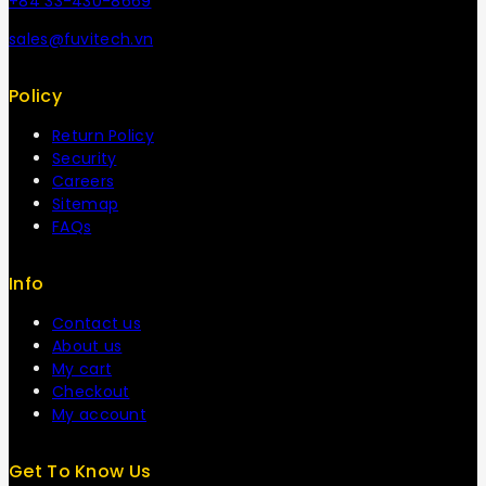
+84 33-430-8669
sales@fuvitech.vn
Policy
Return Policy
Security
Careers
Sitemap
FAQs
Info
Contact us
About us
My cart
Checkout
My account
Get To Know Us