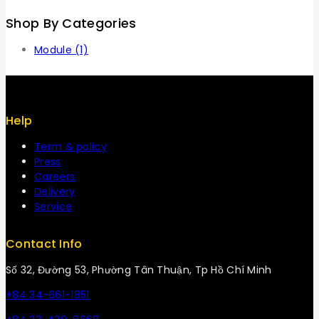
Shop By Categories
Module
(1)
Help
Term & policy
Press
Careers
Delivery
Service
Contact Info
Số 32, Đường 53, Phường Tân Thuận, Tp Hồ Chí Minh
+84 34-661-1851