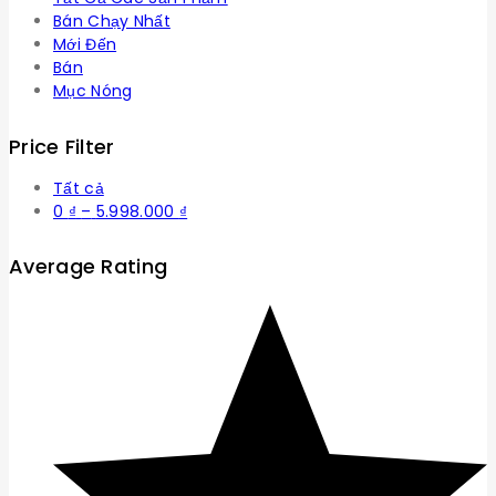
Bán Chạy Nhất
Mới Đến
Bán
Mục Nóng
Price Filter
Tất cả
Khoảng
0
₫
–
5.998.000
₫
giá:
từ
Average Rating
0 ₫
đến
5.998.000 ₫