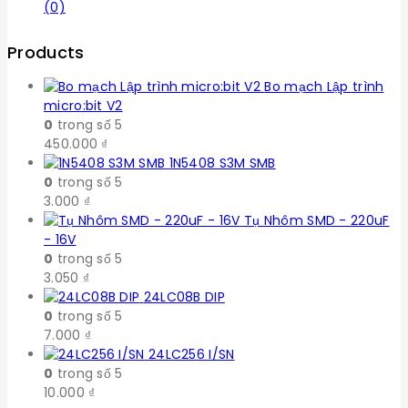
(0)
Products
Bo mạch Lập trình
micro:bit V2
0
trong số 5
450.000
₫
1N5408 S3M SMB
0
trong số 5
3.000
₫
Tụ Nhôm SMD - 220uF
- 16V
0
trong số 5
3.050
₫
24LC08B DIP
0
trong số 5
7.000
₫
24LC256 I/SN
0
trong số 5
10.000
₫