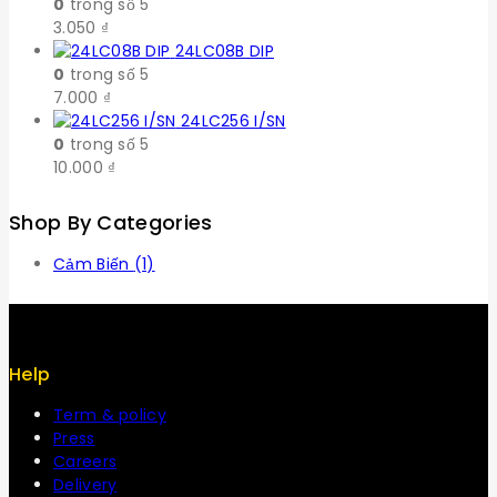
0
trong số 5
3.050
₫
24LC08B DIP
0
trong số 5
7.000
₫
24LC256 I/SN
0
trong số 5
10.000
₫
Shop By Categories
Cảm Biến
(1)
Help
Term & policy
Press
Careers
Delivery