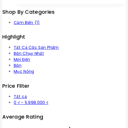
Shop By Categories
Cảm Biến
(1)
Highlight
Tất Cả Các Sản Phẩm
Bán Chạy Nhất
Mới Đến
Bán
Mục Nóng
Price Filter
Tất cả
Khoảng
0
₫
–
5.998.000
₫
giá:
từ
Average Rating
0 ₫
đến