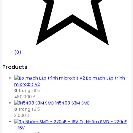
(0)
Products
Bo mạch Lập trình
micro:bit V2
0
trong số 5
450.000
₫
1N5408 S3M SMB
0
trong số 5
3.000
₫
Tụ Nhôm SMD - 220uF
- 16V