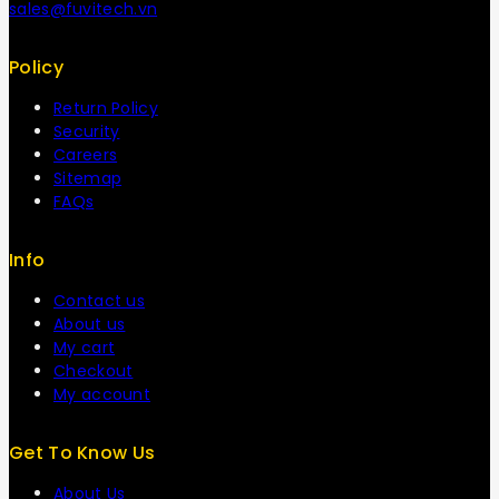
sales@fuvitech.vn
Policy
Return Policy
Security
Careers
Sitemap
FAQs
Info
Contact us
About us
My cart
Checkout
My account
Get To Know Us
About Us