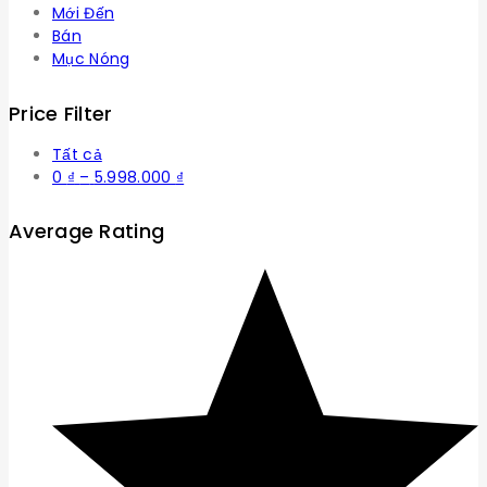
Mới Đến
Bán
Mục Nóng
Price Filter
Tất cả
Khoảng
0
₫
–
5.998.000
₫
giá:
từ
Average Rating
0 ₫
đến
5.998.000 ₫