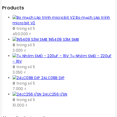
Products
Bo mạch Lập trình
micro:bit V2
0
trong số 5
450.000
₫
1N5408 S3M SMB
0
trong số 5
3.000
₫
Tụ Nhôm SMD - 220uF
- 16V
0
trong số 5
3.050
₫
24LC08B DIP
0
trong số 5
7.000
₫
24LC256 I/SN
0
trong số 5
10.000
₫