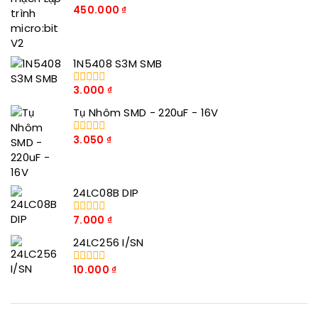
450.000
₫
0
trong
số
5
1N5408 S3M SMB
3.000
₫
0
trong
Tụ Nhôm SMD - 220uF - 16V
số
5
3.050
₫
0
trong
số
5
24LC08B DIP
7.000
₫
0
trong
24LC256 I/SN
số
5
10.000
₫
0
trong
số
5