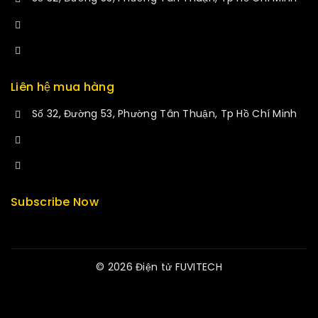
+84 34-661-1851
manminhmai@fuvitech.vn
Liên hệ mua hàng
Số 32, Đường 53, Phường Tân Thuận, Tp Hồ Chí Minh
+84 33-430-8669
sales@fuvitech.vn
Subscribe Now
© 2026 Điện tử FUVITECH
Get Latest Update & News