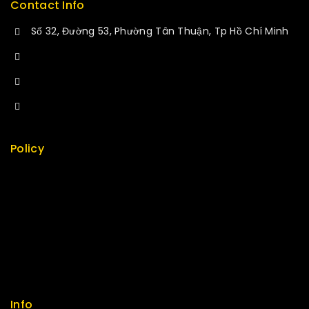
Contact Info
Số 32, Đường 53, Phường Tân Thuận, Tp Hồ Chí Minh
+84 34-661-1851
+84 33-430-8669
sales@fuvitech.vn
Policy
Return Policy
Security
Careers
Sitemap
FAQs
Info