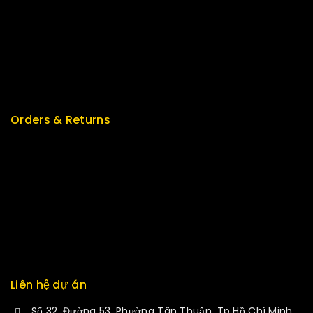
Top Rated
Special
Featured
New Arrivals
Orders & Returns
Track Order
Delivery
Services
Returns
Exchange
Liên hệ dự án
Số 32, Đường 53, Phường Tân Thuận, Tp Hồ Chí Minh