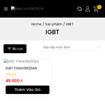
0
Home
/
Sản phẩm
/
IGBT
IGBT
Bộ Lọc
IGBT FGH40N120AN
0
45.000
₫
trong
số
Thêm Vào Giỏ
5
Hàng