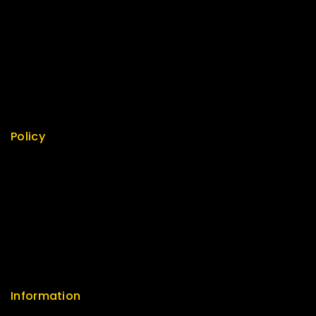
Special
Best Seller
Top Rated
Featured
New Arrivals
Policy
Return Policy
Security
Careers
Sitemap
FAQs
Information