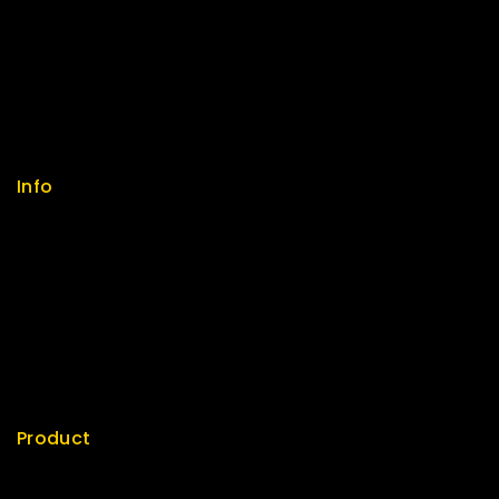
Help Center
Feedback
FAQs
Size Guide
Payments
Info
Contact us
About us
My cart
Checkout
My account
Product
Best Seller