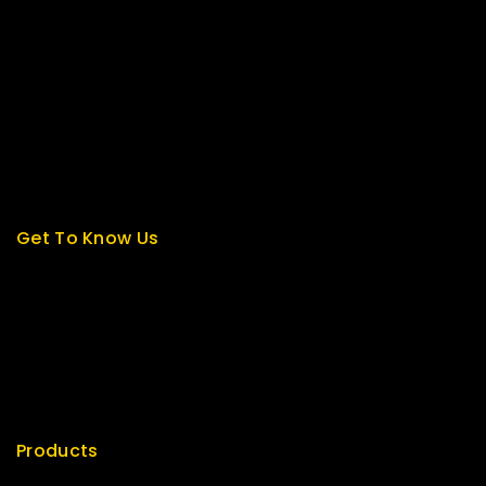
Contact us
About us
My cart
Checkout
My account
Get To Know Us
About Us
Term & Policy
Careers
News & Blog
Contact Us
Products