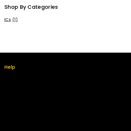
Shop By Categories
ICs
(1)
Help
Term & policy
Press
Careers
Delivery
Service