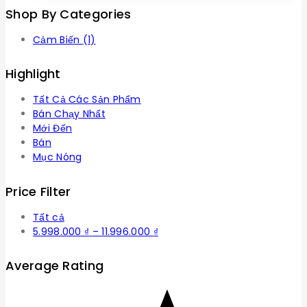
Shop By Categories
Cảm Biến
(1)
Highlight
Tất Cả Các Sản Phẩm
Bán Chạy Nhất
Mới Đến
Bán
Mục Nóng
Price Filter
Tất cả
Khoảng
5.998.000
₫
–
11.996.000
₫
giá:
từ
Average Rating
5.998.000 ₫
đến
11.996.000 ₫