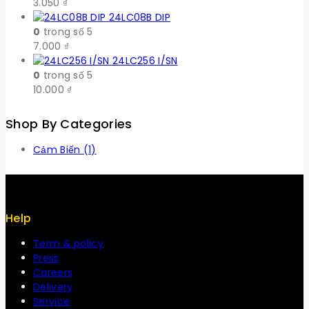
3.050
₫
24LC08B DIP
0
trong số 5
7.000
₫
24LC256 I/SN
0
trong số 5
10.000
₫
Shop By Categories
Cảm Biến
(1)
Help
Term & policy
Press
Careers
Delivery
Service