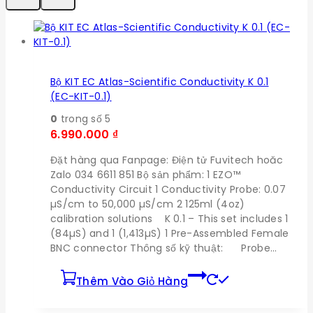
Bộ KIT EC Atlas-Scientific Conductivity K 0.1
(EC-KIT-0.1)
0
trong số 5
6.990.000
₫
Đặt hàng qua Fanpage: Điện tử Fuvitech hoăc
Zalo 034 6611 851 Bộ sản phẩm: 1 EZO™
Conductivity Circuit 1 Conductivity Probe: 0.07
µS/cm to 50,000 µS/cm 2 125ml (4oz)
calibration solutions K 0.1 – This set includes 1
(84µS) and 1 (1,413µS) 1 Pre-Assembled Female
BNC connector Thông số kỹ thuật: Probe…
Thêm Vào Giỏ Hàng