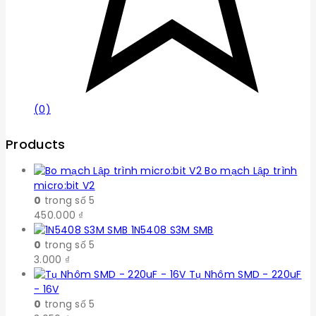
(0)
Products
Bo mạch Lập trình
micro:bit V2
0
trong số 5
450.000
₫
1N5408 S3M SMB
0
trong số 5
3.000
₫
Tụ Nhôm SMD - 220uF
- 16V
0
trong số 5