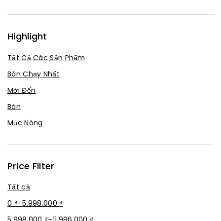
Highlight
Tất Cả Các Sản Phẩm
Bán Chạy Nhất
Mới Đến
Bán
Mục Nóng
Price Filter
Tất cả
0
₫
–
5.998.000
₫
5.998.000
₫
–
11.996.000
₫