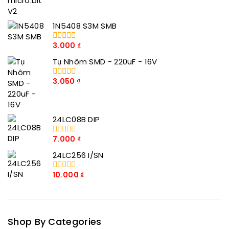
số
5
1N5408 S3M SMB
3.000
₫
0
trong
Tụ Nhôm SMD - 220uF - 16V
số
5
3.050
₫
0
trong
số
5
24LC08B DIP
7.000
₫
0
trong
24LC256 I/SN
số
5
10.000
₫
0
trong
số
5
Shop By Categories