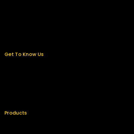
About us
My cart
Checkout
My account
Get To Know Us
About Us
Term & Policy
Careers
News & Blog
Contact Us
Products
Special