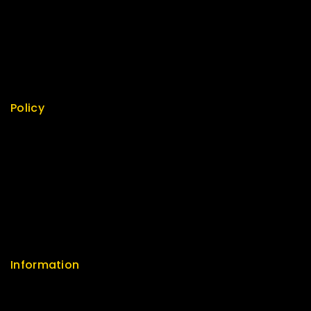
Best Seller
Top Rated
Featured
New Arrivals
Policy
Return Policy
Security
Careers
Sitemap
FAQs
Information
Help Center