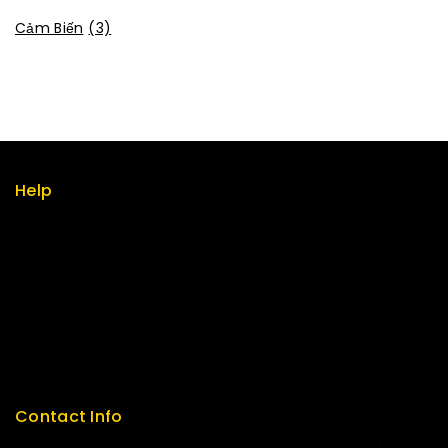
Cảm Biến
(3)
Help
Term & policy
Press
Careers
Delivery
Service
Contact Info