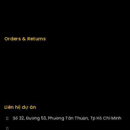
Special
Featured
New Arrivals
Orders & Returns
Track Order
Delivery
Services
Returns
Exchange
Liên hệ dự án
Số 32, Đường 53, Phường Tân Thuận, Tp Hồ Chí Minh
+84 34-661-1851