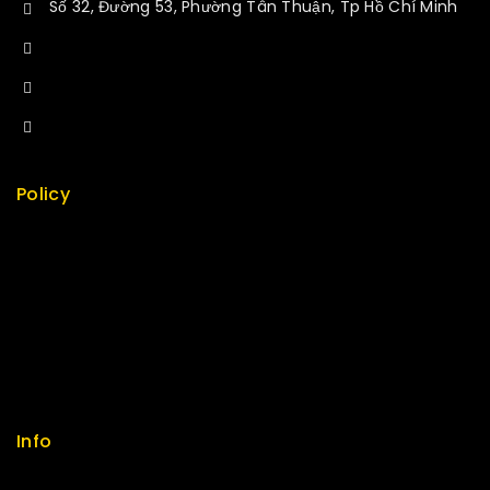
Số 32, Đường 53, Phường Tân Thuận, Tp Hồ Chí Minh
+84 34-661-1851
+84 33-430-8669
sales@fuvitech.vn
Policy
Return Policy
Security
Careers
Sitemap
FAQs
Info
Contact us