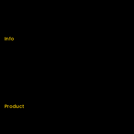
Feedback
FAQs
Size Guide
Payments
Info
Contact us
About us
My cart
Checkout
My account
Product
Best Seller
Top Rated