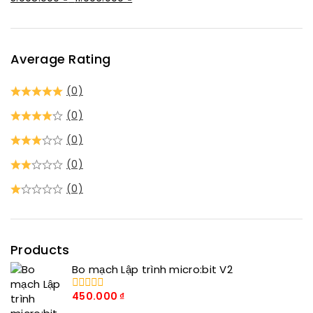
Average Rating
(0)
(0)
(0)
(0)
(0)
Products
Bo mạch Lập trình micro:bit V2
450.000
₫
0
trong