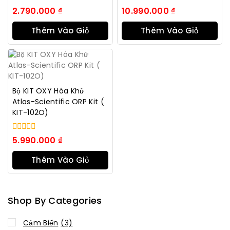
0
0
2.790.000
₫
10.990.000
₫
trong
trong
số
số
Thêm Vào Giỏ
Thêm Vào Giỏ
5
5
Hàng
Hàng
Bộ KIT OXY Hóa Khử
Atlas-Scientific ORP Kit (
KIT-102O)
0
5.990.000
₫
trong
số
Thêm Vào Giỏ
5
Hàng
Shop By Categories
Cảm Biến
(3)