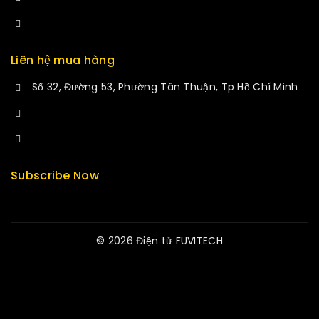
manminhmai@fuvitech.vn
Liên hệ mua hàng
Số 32, Đường 53, Phường Tân Thuận, Tp Hồ Chí Minh
+84 33-430-8669
sales@fuvitech.vn
Subscribe Now
© 2026 Điện tử FUVITECH
Get Latest Update & News