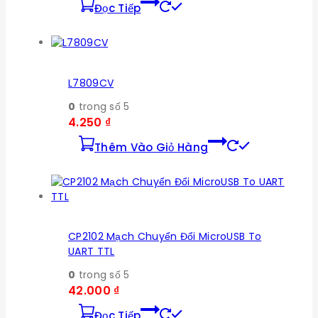
Đọc Tiếp
L7809CV
0
trong số 5
4.250
₫
Thêm Vào Giỏ Hàng
CP2102 Mạch Chuyển Đổi MicroUSB To
UART TTL
0
trong số 5
42.000
₫
Đọc Tiếp