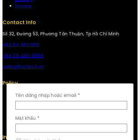
Service
Contact Info
Số 32, Đường 53, Phường Tân Thuận, Tp Hồ Chí Minh
+84 34-661-1851
+84 33-430-8669
sales@fuvitech.vn
Policy
Return Policy
Bắt
Tên đăng nhập hoặc email
*
Security
buộc
Careers
Sitemap
Bắt
Mật khẩu
*
FAQs
buộc
Info