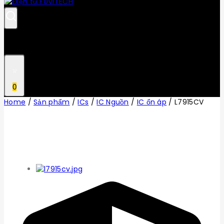
0
Home
/
Sản phẩm
/
ICs
/
IC Nguồn
/
IC ổn áp
/
L7915CV