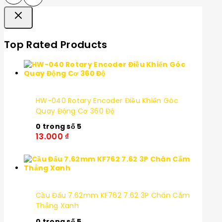
Top Rated Products
HW-040 Rotary Encoder Điều Khiển Góc
Quay Động Cơ 360 Độ
0
trong số 5
13.000
₫
Cầu Đấu 7.62mm KF762 7.62 3P Chân Cắm
Thẳng Xanh
0
trong số 5