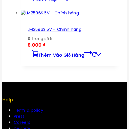
LM2596S 5V – Chính hãng
0
trong số 5
8.000
₫
Thêm Vào Giỏ Hàng
Help
Term & policy
Press
Careers
Delivery