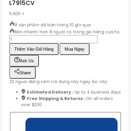
L7915CV
5.500
₫
8 sản phẩm đã bán trong 10 giờ qua
Bán nhanh! Hơn 8 người có trong giỏ hàng của họ
L7915CV
số
Thêm Vào Giỏ Hàng
Mua Ngay
lượng
Ask Us
Share
22
người đang xem nội dung này ngay lúc này
Estimated Delivery :
Up to 4 business days
Free Shipping & Returns :
On all orders
over $200