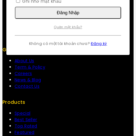
Ghi nhớ mật khẩu
Contact us
Đăng Nhập
About us
My cart
Checkout
Quên mật khẩu?
My account
Không có một tài khoản chưa?
Đăng ký
Get To Know Us
About Us
Term & Policy
Careers
News & Blog
Contact Us
Products
Special
Best Seller
Top Rated
Featured