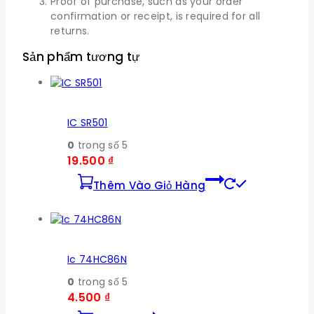
Proof of purchase, such as your order
confirmation or receipt, is required for all
returns.
Sản phẩm tương tự
IC SR501
0
trong số 5
19.500
₫
Thêm Vào Giỏ Hàng
Ic 74HC86N
0
trong số 5
4.500
₫