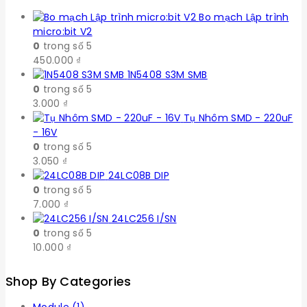
Bo mạch Lập trình
micro:bit V2
0
trong số 5
450.000
₫
1N5408 S3M SMB
0
trong số 5
3.000
₫
Tụ Nhôm SMD - 220uF
- 16V
0
trong số 5
3.050
₫
24LC08B DIP
0
trong số 5
7.000
₫
24LC256 I/SN
0
trong số 5
10.000
₫
Shop By Categories