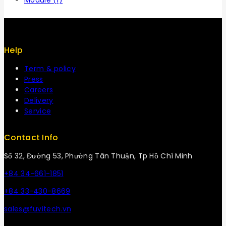
Module
(1)
Help
Term & policy
Press
Careers
Delivery
Service
Contact Info
Số 32, Đường 53, Phường Tân Thuận, Tp Hồ Chí Minh
+84 34-661-1851
+84 33-430-8669
sales@fuvitech.vn