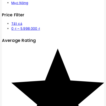
Mục Nóng
Price Filter
Tất cả
Khoảng
0
₫
–
5.998.000
₫
giá:
từ
Average Rating
0 ₫
đến
5.998.000 ₫