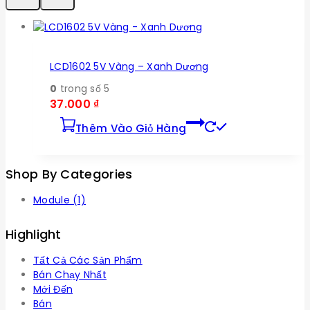
LCD1602 5V Vàng – Xanh Dương
0
trong số 5
37.000
₫
Thêm Vào Giỏ Hàng
Shop By Categories
Module
(1)
Highlight
Tất Cả Các Sản Phẩm
Bán Chạy Nhất
Mới Đến
Bán