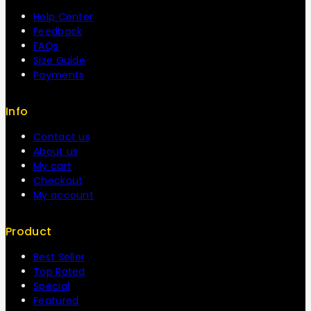
Help Center
Feedback
FAQs
Size Guide
Payments
Info
Contact us
About us
My cart
Checkout
My account
Product
Best Seller
Top Rated
Special
Featured