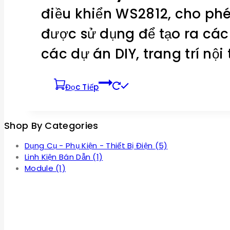
điều khiển WS2812, cho ph
được sử dụng để tạo ra các
các dự án DIY, trang trí nộ
Đọc Tiếp
Shop By Categories
Dụng Cụ - Phụ Kiện - Thiết Bị Điện
(5)
Linh Kiện Bán Dẫn
(1)
Module
(1)