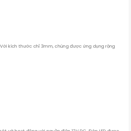
c. Với kích thước chỉ 3mm, chúng được ứng dụng rộng
1 mét và hoạt động với nguồn điện 12V DC. Đèn LED được