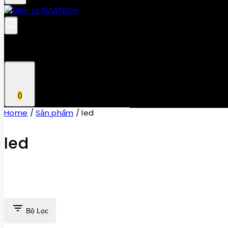
0
Home
/
Sản phẩm
/
led
led
Bộ Lọc