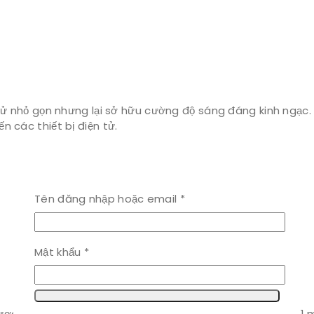
n tử nhỏ gọn nhưng lại sở hữu cường độ sáng đáng kinh ngạ
ến các thiết bị điện tử.
Bắt
Tên đăng nhập hoặc email
*
buộc
Bắt
Mật khẩu
*
buộc
ược thiết kế dưới dạng thanh dài, có độ dài tiêu chuẩn là 