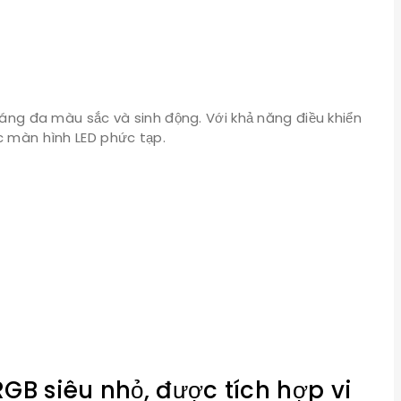
áng đa màu sắc và sinh động. Với khả năng điều khiển
ác màn hình LED phức tạp.
RGB siêu nhỏ, được tích hợp vi