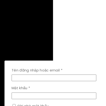
Bắt
Tên đăng nhập hoặc email
*
buộc
Bắt
Mật khẩu
*
buộc
Ghi nhớ mật khẩu