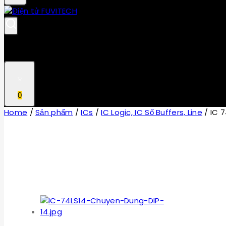
0
Home
/
Sản phẩm
/
ICs
/
IC Logic, IC Số Buffers, Line
/
IC 