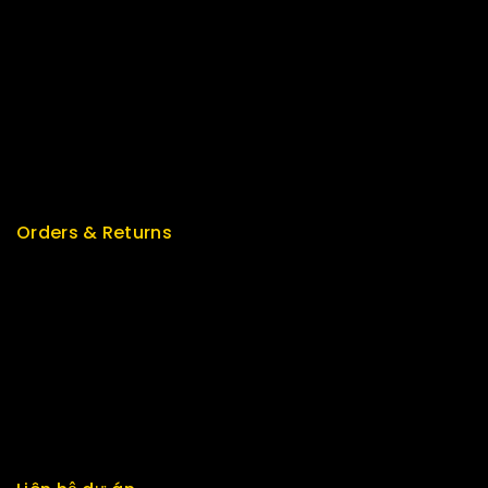
Best Seller
Top Rated
Special
Featured
New Arrivals
Orders & Returns
Track Order
Delivery
Services
Returns
Exchange