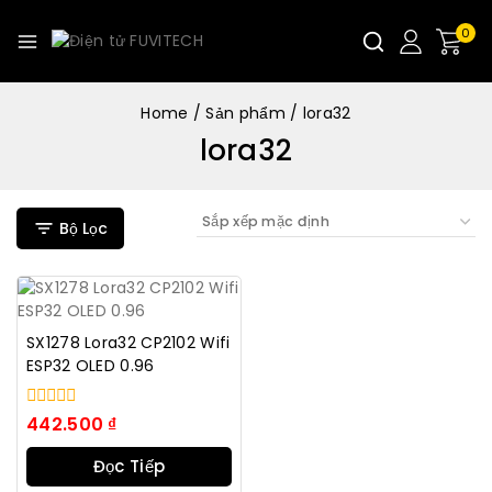
0
Home
/
Sản phẩm
/
lora32
lora32
Bộ Lọc
SX1278 Lora32 CP2102 Wifi
ESP32 OLED 0.96
0
442.500
₫
trong
số
Đọc Tiếp
5