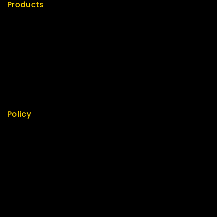
Products
Special
Best Seller
Top Rated
Featured
New Arrivals
Policy
Return Policy
Security
Careers
Sitemap
FAQs