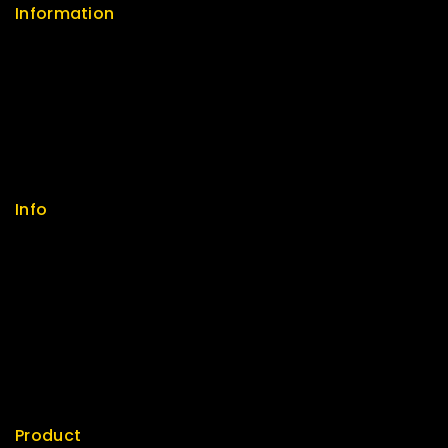
Information
Help Center
Feedback
FAQs
Size Guide
Payments
Info
Contact us
About us
My cart
Checkout
My account
Product