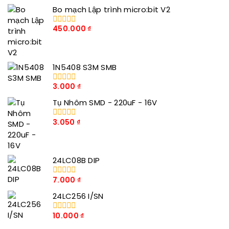
Bo mạch Lập trình micro:bit V2
450.000
₫
0
trong
số
5
1N5408 S3M SMB
3.000
₫
0
trong
Tụ Nhôm SMD - 220uF - 16V
số
5
3.050
₫
0
trong
số
5
24LC08B DIP
7.000
₫
0
trong
24LC256 I/SN
số
5
10.000
₫
0
trong