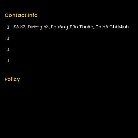
Contact Info
Số 32, Đường 53, Phường Tân Thuận, Tp Hồ Chí Minh
+84 34-661-1851
+84 33-430-8669
sales@fuvitech.vn
Policy
Return Policy
Security
Careers
Sitemap
FAQs