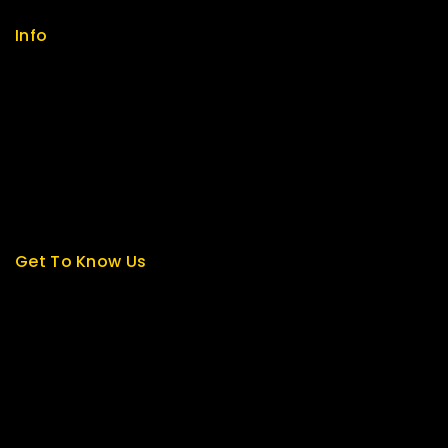
Info
Contact us
About us
My cart
Checkout
My account
Get To Know Us
About Us
Term & Policy
Careers
News & Blog
Contact Us