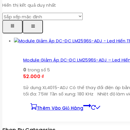
Hiển thị kết quả duy nhất
Module Giảm Áp DC-DC LM2596S-ADJ – Led Hiển 
0
trong số 5
52.000
₫
Sử dụng XL4015-ADJ Có thể thay đổi điện áp bằn
tối đa: 75W Tần số xung: 180 KHz Nhiệt độ làm v
Thêm Vào Giỏ Hàng
Shop By Categories