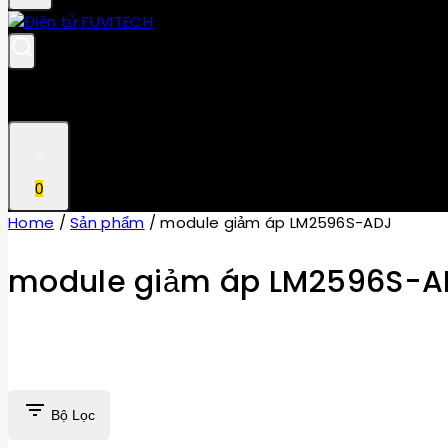
0
Home
/
Sản phẩm
/
module giảm áp LM2596S-ADJ
module giảm áp LM2596S-A
Bộ Lọc