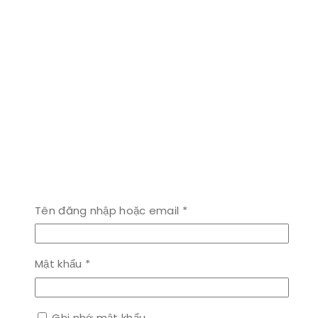
Bắt
Tên đăng nhập hoặc email
*
buộc
Bắt
Mật khẩu
*
buộc
Ghi nhớ mật khẩu