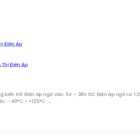
Thị Điện Áp
g biến trở Điện áp ngõ vào: 5V – 38V DC Điện áp ngõ ra: 1.
iệc : -40°C ~ +125°C …