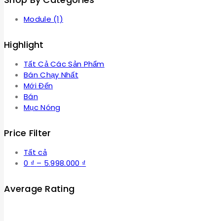
Module
(1)
Highlight
Tất Cả Các Sản Phẩm
Bán Chạy Nhất
Mới Đến
Bán
Mục Nóng
Price Filter
Tất cả
Khoảng
0
₫
–
5.998.000
₫
giá:
từ
Average Rating
0 ₫
đến
5.998.000 ₫