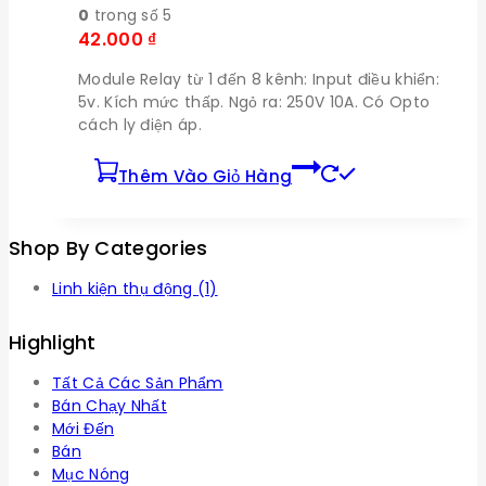
0
trong số 5
42.000
₫
Module Relay từ 1 đến 8 kênh: Input điều khiển:
5v. Kích mức thấp. Ngỏ ra: 250V 10A. Có Opto
cách ly điện áp.
Thêm Vào Giỏ Hàng
Shop By Categories
Linh kiện thụ động
(1)
Highlight
Tất Cả Các Sản Phẩm
Bán Chạy Nhất
Mới Đến
Bán
Mục Nóng