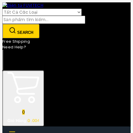
Skip
to
content
Tìm
kiếm:
SEARCH
Free Shipping
Need Help?
0
Giỏ Hàng
0
.00₫