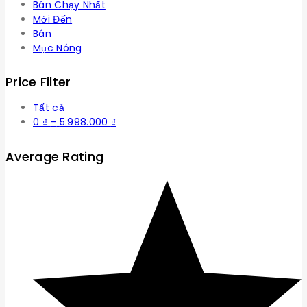
Bán Chạy Nhất
Mới Đến
Bán
Mục Nóng
Price Filter
Tất cả
Khoảng
0
₫
–
5.998.000
₫
giá:
từ
Average Rating
0 ₫
đến
5.998.000 ₫