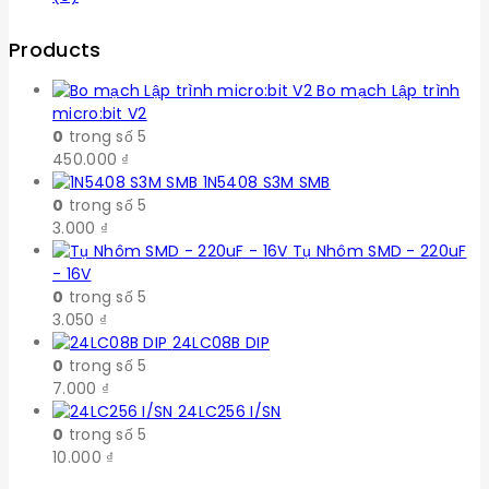
Products
Bo mạch Lập trình
micro:bit V2
0
trong số 5
450.000
₫
1N5408 S3M SMB
0
trong số 5
3.000
₫
Tụ Nhôm SMD - 220uF
- 16V
0
trong số 5
3.050
₫
24LC08B DIP
0
trong số 5
7.000
₫
24LC256 I/SN
0
trong số 5
10.000
₫