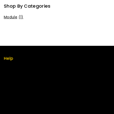
Shop By Categories
Module
(1)
Help
Term & policy
Press
Careers
Delivery
Service