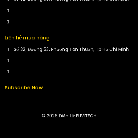
+84 34-661-1851
manminhmai@fuvitech.vn
Liên hệ mua hàng
Số 32, Đường 53, Phường Tân Thuận, Tp Hồ Chí Minh
+84 33-430-8669
sales@fuvitech.vn
Subscribe Now
© 2026 Điện tử FUVITECH
Get Latest Update & News