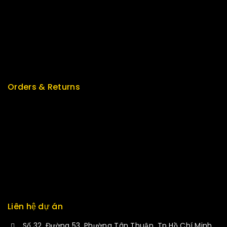
Top Rated
Special
Featured
New Arrivals
Orders & Returns
Track Order
Delivery
Services
Returns
Exchange
Liên hệ dự án
Số 32, Đường 53, Phường Tân Thuận, Tp Hồ Chí Minh