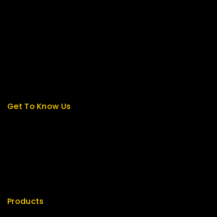
Contact us
About us
My cart
Checkout
My account
Get To Know Us
About Us
Term & Policy
Careers
News & Blog
Contact Us
Products