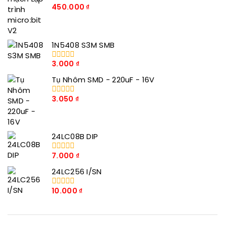
450.000
₫
0
trong
số
5
1N5408 S3M SMB
3.000
₫
0
trong
Tụ Nhôm SMD - 220uF - 16V
số
5
3.050
₫
0
trong
số
5
24LC08B DIP
7.000
₫
0
trong
24LC256 I/SN
số
5
10.000
₫
0
trong
số
5