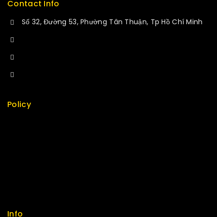
Contact Info
Số 32, Đường 53, Phường Tân Thuận, Tp Hồ Chí Minh
+84 34-661-1851
+84 33-430-8669
sales@fuvitech.vn
Policy
Return Policy
Security
Careers
Sitemap
FAQs
Info