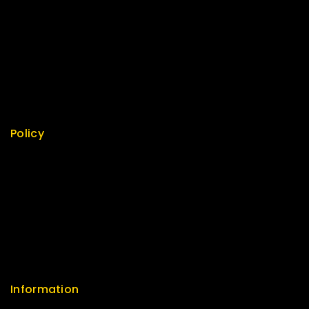
Special
Best Seller
Top Rated
Featured
New Arrivals
Policy
Return Policy
Security
Careers
Sitemap
FAQs
Information