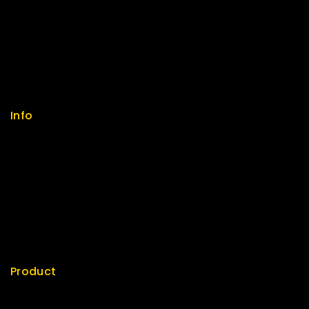
Help Center
Feedback
FAQs
Size Guide
Payments
Info
Contact us
About us
My cart
Checkout
My account
Product
Best Seller