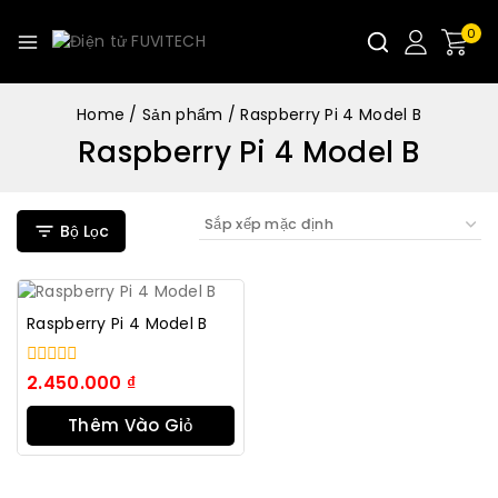
0
Home
/
Sản phẩm
/
Raspberry Pi 4 Model B
Raspberry Pi 4 Model B
Bộ Lọc
Raspberry Pi 4 Model B
0
2.450.000
₫
trong
số
Thêm Vào Giỏ
5
Hàng