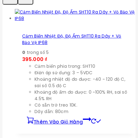
Cảm Biến Nhiệt Độ, Độ Ẩm SHT10 Ra Dây + Vỏ
Bảo Vệ IP68
0
trong số 5
395.000
₫
Cảm biến phia trong: SHT10
Điện áp sử dụng: 3 – 5VDC
Khoảng nhiệt độ đo được: -40 ~ 120 độ C,
sai sô 0.5 độ C
Khoảng độ ẩm đo được: 0 ~100% RH, sai sô
4.5% RH
Có sẵn trở treo 10K.
Dây dẫn: 80cm
Thêm Vào Giỏ Hàng