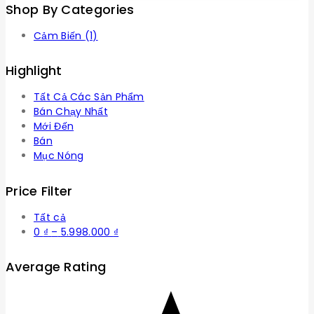
Shop By Categories
Cảm Biến
(1)
Highlight
Tất Cả Các Sản Phẩm
Bán Chạy Nhất
Mới Đến
Bán
Mục Nóng
Price Filter
Tất cả
Khoảng
0
₫
–
5.998.000
₫
giá:
từ
Average Rating
0 ₫
đến
5.998.000 ₫