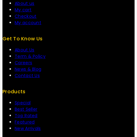
About us
My cart
Checkout
My account
Get To Know Us
About Us
Term & Policy
Careers
News & Blog
Contact Us
Products
Special
Best Seller
Top Rated
Featured
New Arrivals