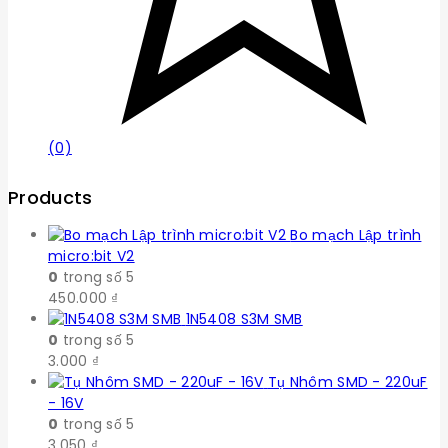
(0)
Products
Bo mạch Lập trình
micro:bit V2
0
trong số 5
450.000
₫
1N5408 S3M SMB
0
trong số 5
3.000
₫
Tụ Nhôm SMD - 220uF
- 16V
0
trong số 5
3.050
₫