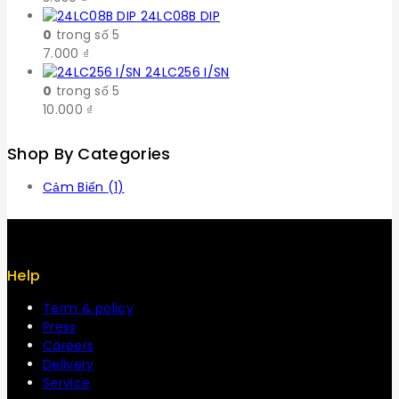
24LC08B DIP
0
trong số 5
7.000
₫
24LC256 I/SN
0
trong số 5
10.000
₫
Shop By Categories
Cảm Biến
(1)
Help
Term & policy
Press
Careers
Delivery
Service