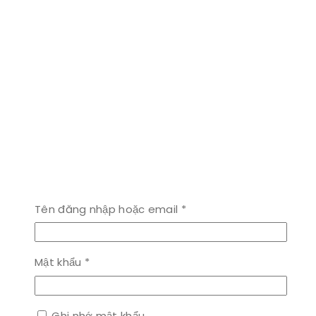
Bắt
Tên đăng nhập hoặc email
*
buộc
Bắt
Mật khẩu
*
buộc
Ghi nhớ mật khẩu