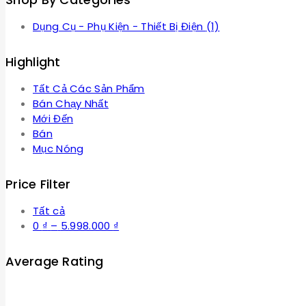
Dụng Cụ - Phụ Kiện - Thiết Bị Điện
(1)
Highlight
Tất Cả Các Sản Phẩm
Bán Chạy Nhất
Mới Đến
Bán
Mục Nóng
Price Filter
Tất cả
Khoảng
0
₫
–
5.998.000
₫
giá:
từ
Average Rating
0 ₫
đến
5.998.000 ₫