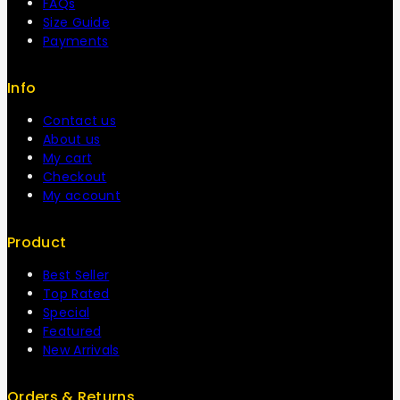
FAQs
Size Guide
Payments
Info
Contact us
About us
My cart
Checkout
My account
Product
Best Seller
Top Rated
Special
Featured
New Arrivals
Orders & Returns