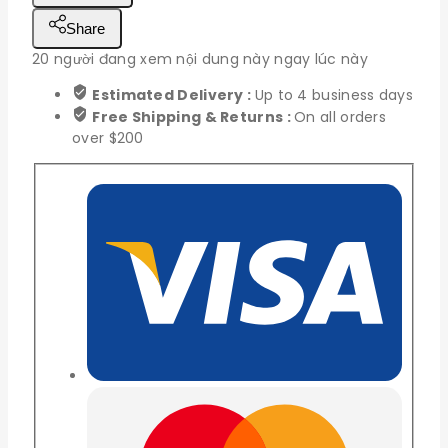
433
Share
MHZ
20
người đang xem nội dung này ngay lúc này
6DBi
Dài
Estimated Delivery :
Up to 4 business days
19cm
Free Shipping & Returns :
On all orders
số
over $200
lượng