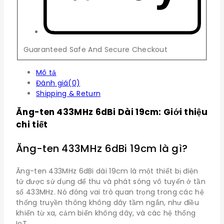
Guaranteed Safe And Secure Checkout
Mô tả
Đánh giá(0)
Shipping & Return
Ăng-ten 433MHz 6dBi Dài 19cm: Giới thiệu
chi tiết
Ăng-ten 433MHz 6dBi 19cm là gì?
Ăng-ten 433MHz 6dBi dài 19cm là một thiết bị điện
tử được sử dụng để thu và phát sóng vô tuyến ở tần
số 433MHz. Nó đóng vai trò quan trọng trong các hệ
thống truyền thông không dây tầm ngắn, như điều
khiển từ xa, cảm biến không dây, và các hệ thống
IoT.