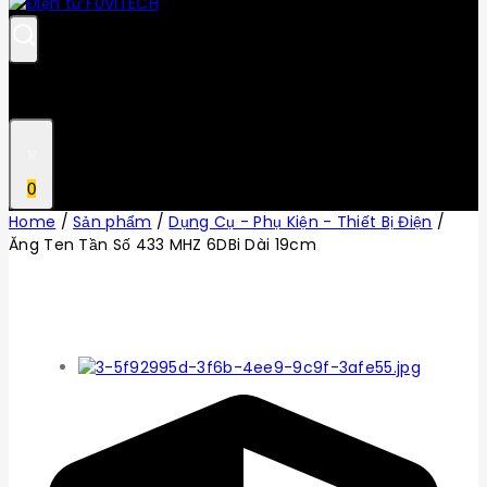
0
Home
/
Sản phẩm
/
Dụng Cụ - Phụ Kiện - Thiết Bị Điện
/
Ăng Ten Tần Số 433 MHZ 6DBi Dài 19cm