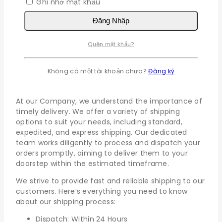
Bắt
Ghi nhớ mật khẩu
Mật khẩu
*
buộc
Đăng Nhập
Ghi nhớ mật khẩu
Đăng Nhập
Quên mật khẩu?
Quên mật khẩu?
Không có một tài khoản chưa?
Đăng ký
Shipping policy
At our Company, we understand the importance of
timely delivery. We offer a variety of shipping
options to suit your needs, including standard,
expedited, and express shipping. Our dedicated
team works diligently to process and dispatch your
orders promptly, aiming to deliver them to your
doorstep within the estimated timeframe.
We strive to provide fast and reliable shipping to our
customers. Here’s everything you need to know
about our shipping process:
Dispatch: Within 24 Hours