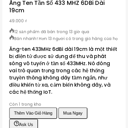
Ăng Ten Tần Số 433 MHZ 6DBi Dài
19cm
49.000
₫
12 sản phẩm đã bán trong 13 giờ qua
Bán nhanh! Hơn 13 người có trong giỏ hàng của họ
Ăng-ten 433MHz 6dBi dài 19cm là một thiết
bị điện tử được sử dụng để thu và phát
sóng vô tuyến ở tần số 433MHz. Nó đóng
vai trò quan trọng trong các hệ thống
truyền thông không dây tầm ngắn, như
điều khiển từ xa, cảm biến không dây, và
các hệ thống IoT.
Còn 1 trong kho
Ăng
Thêm Vào Giỏ Hàng
Mua Ngay
Ten
Tần
Ask Us
Số