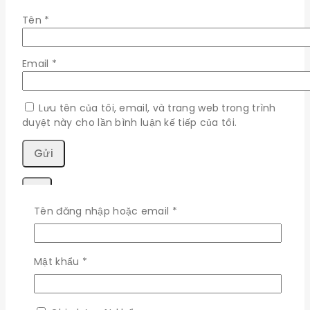
Tên
*
Email
*
Lưu tên của tôi, email, và trang web trong trình
duyệt này cho lần bình luận kế tiếp của tôi.
×
Bắt
Tên đăng nhập hoặc email
*
buộc
Đăng nhập
Bắt
Mật khẩu
*
Bắt
Tên đăng nhập hoặc email
*
buộc
buộc