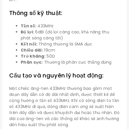
Thông số kỹ thuật:
Tần số:
433MHz
Độ lợi:
6dBi (độ lợi càng cao, khả năng thu
phát sóng càng tốt)
Kết nối:
Thông thường là SMA đực
Chiều dài:
19cm
Trở kháng:
50Ω
Phân cực:
Thường là phân cực thẳng đứng
Cấu tạo và nguyên lý hoạt động:
Một chiếc ăng-ten 433MHz thường bao gồm một
đoạn dây dẫn có độ dài nhất định, được thiết kế để
cộng hưởng ở tần số 433MHz. Khi có sóng điện từ tần
số 433MHz đi qua, dòng điện cảm ứng sẽ xuất hiện
trên dây dẫn và được khuyếch đại hoặc thu nhận. Độ
dài của ăng-ten và các thông số khác sẽ ảnh hưởng
đến hiệu suất thu phát sóng.