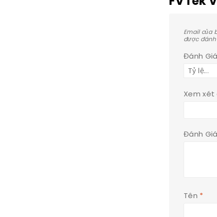
FVTek V
Email của 
được đánh
Đánh Gi
Xem xét
Đánh Gi
Tên
*