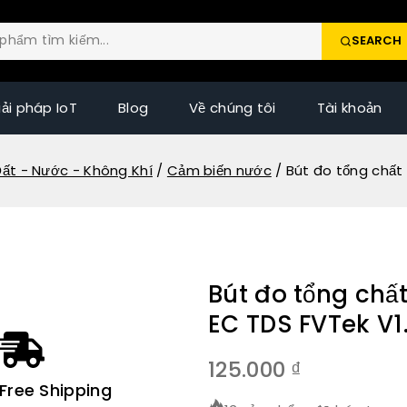
SEARCH
iải pháp IoT
Blog
Về chúng tôi
Tài khoản
ất - Nước - Không Khí
/
Cảm biến nước
/
Bút đo tổng chất
Bút đo tổng chấ
EC TDS FVTek V1
125.000
₫
Free Shipping