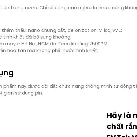
a tan trong nước. Chỉ số càng cao nghĩa là nước càng khôn
ẩm thấu, nano chưng cất, deionization, vi lọc, vv ..:
 tinh khiết đã bổ sung khoáng.
ước máy ở Hà Nội, HCM đo được khoảng 250PPM
ắn hòa tan mà không phải nước tinh khiết.
dụng
sản phẩm này được cài đặt chức năng thông minh tự động tắ
i gian sử dụng pin.
Hãy là 
chất rắ