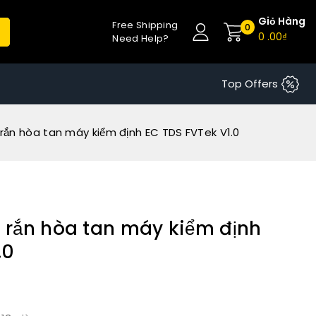
Giỏ Hàng
Free Shipping
0
0
.00₫
Need Help?
Top Offers
 rắn hòa tan máy kiểm định EC TDS FVTek V1.0
t rắn hòa tan máy kiểm định
.0