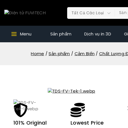
Menu
Sản phẩm
Dịch vụ in 3D
G
Home
/
Sản phẩm
/
Cảm Biến
/
Chất Lượng Đ
101% Original
Lowest Price