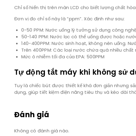
Chỉ số hiển thị trên màn LCD cho biết lượng chất hò
Đơn vị đo chỉ số này là “ppm”. Xác định như sau:
0-50 PPM: Nước uống lý tưởng sử dụng công nghệ th
50-140 PPM: Nước lọc có thể uống được hoặc nước
140-400PPM: Nước sinh hoạt, không nên uống. N
Trên 400PPM: Các loại nước chứa quá nhiều chất r
Mức ô nhiễm tối đa của EPA: 500PPM
Tự động tắt máy khi không sử 
Tuy là chiếc bút được thiết kế khá đơn giản nhưng 
dụng, giúp tiết kiệm điện năng tiêu thụ và kéo dài thờ
Đánh giá
Không có đánh giá nào.