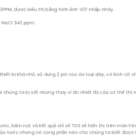
PPM, được biểu thị bằng hình ảnh ‘x10’ nhấp nháy.
h NaCl 342 ppm.
thiết bị khá nhỏ, sử dụng 2 pin cúc áo loại dày, có kích cỡ 
hi chúng ta bị sốt nhưng thay vì đo nhiệt độ của cơ thể thì 
c, bấm nút và kết quả chỉ số TDS sẽ hiển thị trên màn hìn
của nước nhưng nó cũng phần nào cho chúng ta biết được 