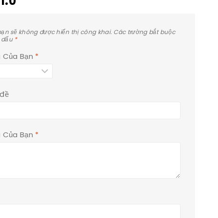
1.0"
bạn sẽ không được hiển thị công khai.
Các trường bắt buộc
 dấu
*
á Của Bạn
*
 đề
á Của Bạn
*