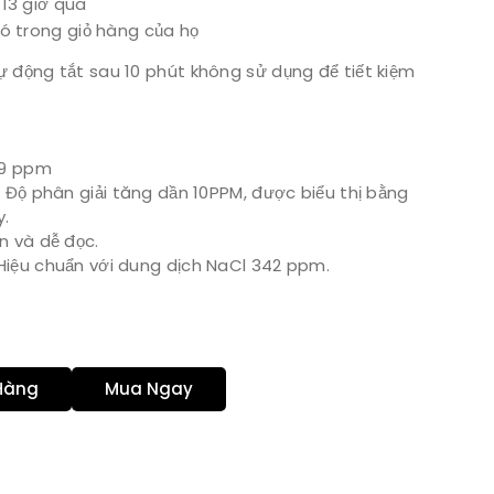
13 giờ qua
ó trong giỏ hàng của họ
 động tắt sau 10 phút không sử dụng để tiết kiệm
99 ppm
Độ phân giải tăng dần 10PPM, được biểu thị bằng
y.
n và dễ đọc.
Hiệu chuẩn với dung dịch NaCl 342 ppm.
Hàng
Mua Ngay