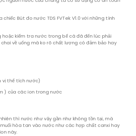
 được nguồn nước của chúng ta có sử dụng có an toàn
a chiếc Bút đo nước TDS FVTek V1.0 với những tính
g hoặc kiểm tra nước trong bể cá đã đến lúc phải
g chai về uống mà ko rõ chất lượng có đảm bảo hay
 vị thể tích nước)
âm ) của các ion trong nước
 nhiên thì nước như vậy gần như không tồn tại, mà
c muối hòa tan vào nước như các hợp chất canxi hay
ion này.