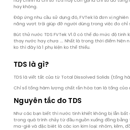
nay chính là chỉ số TDS hay còn gọi là chỉ số đo tổ
hay không.
Đáp ứng nhu cầu sử dụng đó, FVTek là đơn vị nghiên 
năng vượt trội giúp đỡ người dùng trong việc đo chỉ 
Bút thử nước TDS FVTek V1.0 có thể đo mức độ tinh k
thay nước hay chưa …. Nhất là trong thời điểm hiện
ko thì đây là 1 phụ kiện ko thể thiếu.
TDS là gì?
TDS là viết tắt của từ Total Dissolved Solids (tổng 
Chỉ số tổng hàm lượng chất rắn hòa tan là tổng của 
Nguyên tắc đo TDS
Như các bạn biết thì nước tinh khiết không bị lẫn bấ
trong quá trình chảy từ đầu nguồn xuống đồng bằng 
ma-giê và đặc biêt là các ion kim loại: nhôm, kẽm,