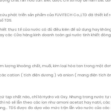
ng lượng chất rắn hoà tan. Biết được chỉ số này để nắm bắt
cứu phát triển sản phẩm của FUVITECH Co.,LTD đã thiết kế r
số TDS.
hiết thực tế của nước có đủ điều kiên để sử dụng hay khôn
 nay các Cửa hàng kinh doanh toàn gọi nước tinh khiết đón
hàm lượng khoáng chất, muối, kim loại hòa tan trong một đơn
các cation ( tích điện dương ) và anion ( mang điện tích 
t cứ tạp chất nào, chỉ là Hydro và Oxy. Nhưng trong nước tự
thì nó sẽ lẫn theo các ion như amoni acetat hay natri, cá
 đồng… TDS được đo dựa vào mức trộn lẫn vào nước của các 