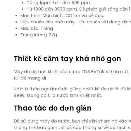
Tăng 1ppm từ 1 đến 999 ppm
Từ 1000 đến 9990 ppm, Độ phân giải tăng dần 10
Màn hình: Màn hình LCD lớn và dễ đọc.
Hiệu chuẩn của nhà máy: Hiệu chuẩn với dung dịc
Màu sắc: Trắng
Trọng lượng: 27g
Thiết kế cầm tay khá nhỏ gọn
Máy đo độ tinh khiết của nước TDS FVTek V1.0 là một 
túi để mang đi.
Nhìn từ bên ngoài nó rất giống nhiệt kế đo nhiệt độ k
9999, trong đó 0 là nước tinh khiết nhất.
Thao tác đo đơn giản
Để sử dụng máy đo nước, bạn chỉ cần chạm nó vào nướ
không thể bao gồm tất cả các thông số về độ sạch 