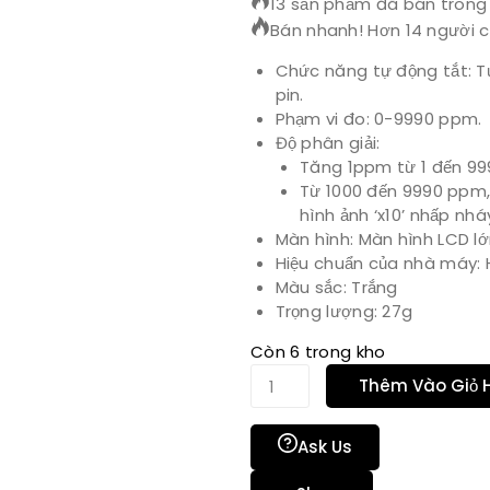
13 sản phẩm đã bán trong 
Bán nhanh! Hơn 14 người c
Chức năng tự động tắt: Tự
pin.
Phạm vi đo: 0-9990 ppm.
Độ phân giải:
Tăng 1ppm từ 1 đến 9
Từ 1000 đến 9990 ppm, 
hình ảnh ‘x10’ nhấp nhá
Màn hình: Màn hình LCD lớ
Hiệu chuẩn của nhà máy: 
Màu sắc: Trắng
Trọng lượng: 27g
Còn 6 trong kho
Thêm Vào Giỏ 
Ask Us