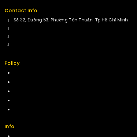
Contact Info
Số 32, Đường 53, Phường Tân Thuận, Tp Hồ Chí Minh
+84 34-661-1851
+84 33-430-8669
sales@fuvitech.vn
Policy
Return Policy
Security
Careers
Sitemap
FAQs
Info
Contact us