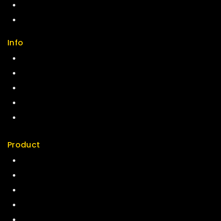
Size Guide
Payments
Info
Contact us
About us
My cart
Checkout
My account
Product
Best Seller
Top Rated
Special
Featured
New Arrivals