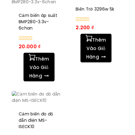
Biến Trở 3296w 5k
Cảm biến áp suất
BMP280-3.3v-
0
2.200
₫
6chan
trong
số
Thêm
5
0
20.000
₫
Vào Giỏ
trong
số
Hàng
Thêm
5
Vào Giỏ
Hàng
Cảm biến đo độ
dẫn điện MS-
ISECK10