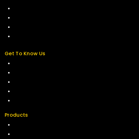
About us
My cart
Checkout
My account
Get To Know Us
About Us
Term & Policy
Careers
News & Blog
Contact Us
Products
Special
Best Seller