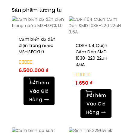
Sản phẩm tương tự
Cảm biến độ dẫn
điện trong nước
CDRH104 Cuộn
MS-ISECK1.0
Cảm Dán SMD
1038-220 22uH
3.6A
0
6.500.000
₫
trong
số
0
Thêm
1.650
₫
5
trong
Vào Giỏ
số
Thêm
5
Hàng
Vào Giỏ
Hàng