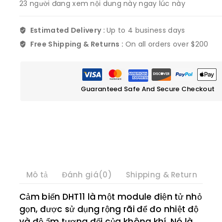
23
người đang xem nội dung này ngay lúc này
Estimated Delivery :
Up to 4 business days
Free Shipping & Returns :
On all orders over $200
Guaranteed Safe And Secure Checkout
Mô tả
Đánh giá(0)
Shipping & Return
Cảm biến DHT11 là một module điện tử nhỏ
gọn, được sử dụng rộng rãi để đo nhiệt độ
và độ ẩm tương đối của không khí. Nó là