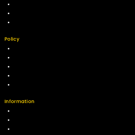
Top Rated
Featured
New Arrivals
Policy
Return Policy
Security
Careers
Sitemap
FAQs
Information
Help Center
Feedback
FAQs