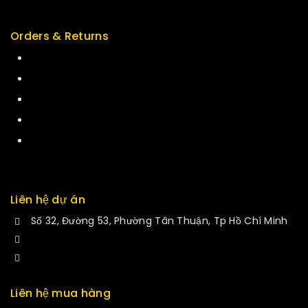
Orders & Returns
Track Order
Delivery
Services
Returns
Exchange
Liên hệ dự án
Số 32, Đường 53, Phường Tân Thuận, Tp Hồ Chí Minh
+84 34-661-1851
manminhmai@fuvitech.vn
Liên hệ mua hàng