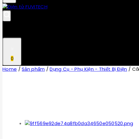
0
Home
/
Sản phẩm
/
Dụng Cụ - Phụ Kiện - Thiết Bị Điện
/
Cổ