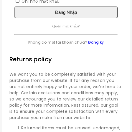
Ghi nhớ mật khẩu
minimum purchase of $99.
International delivery time 5 to 7 business days
Đăng Nhập
Cash on delivery might be available
Easy 30 days returns and exchanges
Quên mật khẩu?
Please note that delivery times are estimates and
may vary depending on factors such as product
Không có một tài khoản chưa?
Đăng ký
availability, destination, and carrier delay
Returns policy
We want you to be completely satisfied with your
purchase from our website. If for any reason you
are not entirely happy with your order, we’re here to
help. Certain exclusions and conditions may apply,
so we encourage you to review our detailed return
policy for more information. Rest assured, our goal
is to ensure your complete satisfaction with every
purchase you make from our website
Returned items must be unused, undamaged,