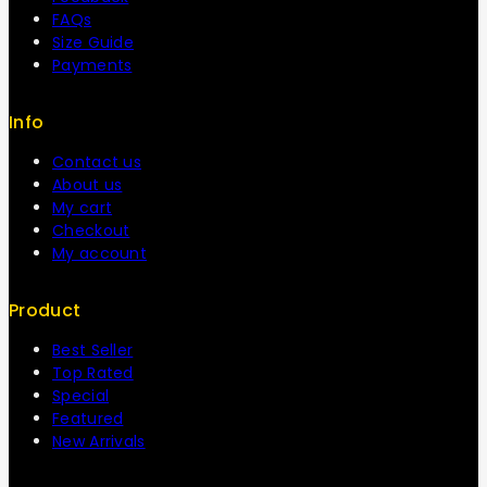
FAQs
Size Guide
Payments
Info
Contact us
About us
My cart
Checkout
My account
Product
Best Seller
Top Rated
Special
Featured
New Arrivals