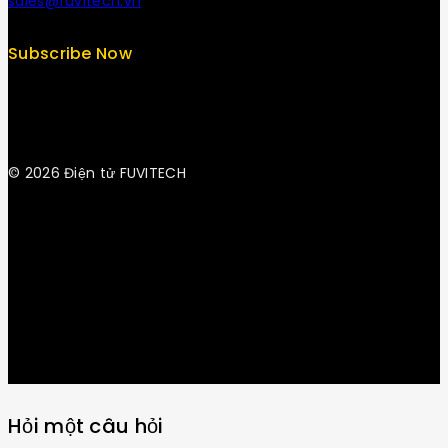
sales@fuvitech.vn
Subscribe Now
© 2026 Điện tử FUVITECH
Get Latest Update & News
Hỏi một câu hỏi