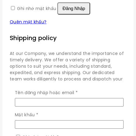
Ghi nhớ mật khẩu
Đăng Nhập
Quên mật khẩu?
Shipping policy
At our Company, we understand the importance of
timely delivery. We offer a variety of shipping
options to suit your needs, including standard,
expedited, and express shipping. Our dedicated
team works diligently to process and dispatch your
orders promptly, aiming to deliver them to your
doorstep within the estimated timeframe.
Bắt
Tên đăng nhập hoặc email
*
buộc
We strive to provide fast and reliable shipping to our
customers. Here’s everything you need to know
Bắt
Mật khẩu
*
about our shipping process:
buộc
Dispatch: Within 24 Hours
Free shipping across all products on a