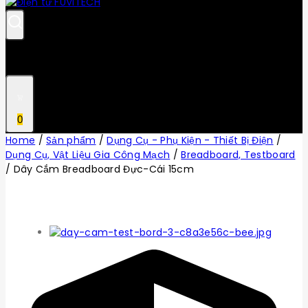
0
Home
/
Sản phẩm
/
Dụng Cụ - Phụ Kiện - Thiết Bị Điện
/
Dụng Cụ, Vật Liệu Gia Công Mạch
/
Breadboard, Testboard
/
Dây Cắm Breadboard Đực-Cái 15cm