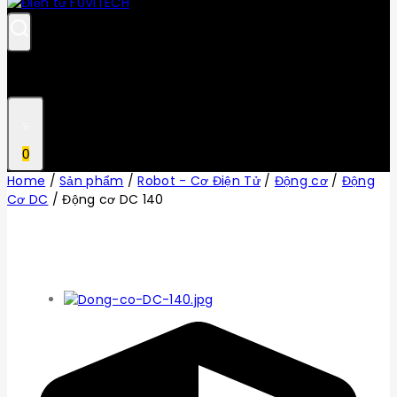
0
Home
/
Sản phẩm
/
Robot - Cơ Điện Tử
/
Động cơ
/
Động
Cơ DC
/
Động cơ DC 140