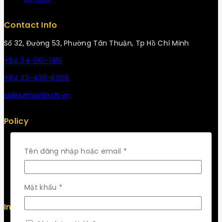
Contact Info
Số 32, Đường 53, Phường Tân Thuận, Tp Hồ Chí Minh
+84 34-661-1851
+84 33-430-8669
sales@fuvitech.vn
Policy
Return Policy
Security
Bắt
Tên đăng nhập hoặc email
*
Careers
buộc
Sitemap
FAQs
Bắt
Mật khẩu
*
buộc
Info