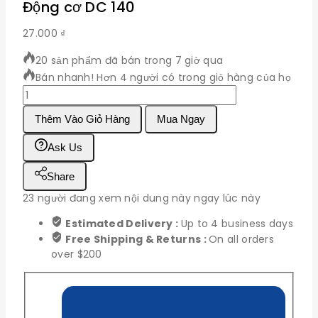
Động cơ DC 140
27.000
₫
20 sản phẩm đã bán trong 7 giờ qua
Bán nhanh! Hơn 4 người có trong giỏ hàng của họ
Động
cơ
Thêm Vào Giỏ Hàng
Mua Ngay
DC
140
Ask Us
số
lượng
Share
23
người đang xem nội dung này ngay lúc này
Estimated Delivery :
Up to 4 business days
Free Shipping & Returns :
On all orders
over $200