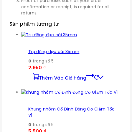
Proof of purchase, such as your order
confirmation or receipt, is required for all
returns.
Sản phẩm tương tự
Trụ đồng đực cái 35mm
0
trong số 5
2.950
₫
Thêm Vào Giỏ Hàng
Khung nhôm Cố Định Động Cơ Giảm Tốc
V1
0
trong số 5
5.500
₫