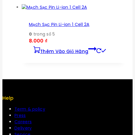
Mạch Sạc Pin Li-ion 1 Cell 2A
0
trong số 5
8.000
₫
Thêm Vào Giỏ Hàng
Help
Term & policy
Press
Careers
Delivery
Service