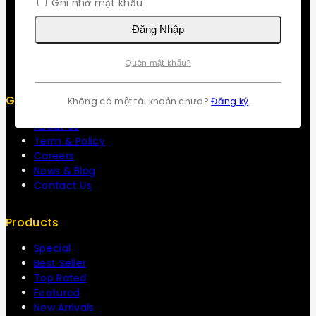
Ghi nhớ mật khẩu
Contact us
About us
Đăng Nhập
My cart
Checkout
My account
Quên mật khẩu?
Get To Know Us
Không có một tài khoản chưa?
Đăng ký
About Us
Term & Policy
Careers
News & Blog
Contact Us
Products
Special
Best Seller
Top Rated
Featured
New Arrivals