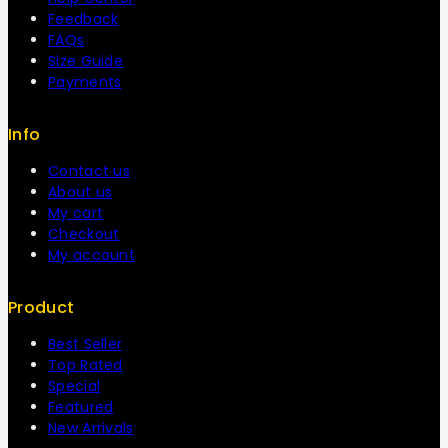
Feedback
FAQs
Size Guide
Payments
Info
Contact us
About us
My cart
Checkout
My account
Product
Best Seller
Top Rated
Special
Featured
New Arrivals