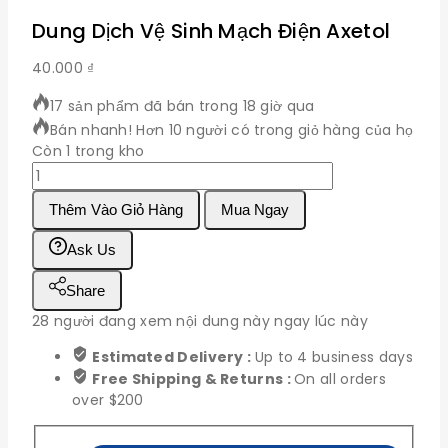
Dung Dịch Vệ Sinh Mạch Điện Axetol
40.000
₫
17 sản phẩm đã bán trong 18 giờ qua
Bán nhanh! Hơn 10 người có trong giỏ hàng của họ
Còn 1 trong kho
Dung
Dịch
Thêm Vào Giỏ Hàng
Mua Ngay
Vệ
Sinh
Ask Us
Mạch
Điện
Share
Axetol
số
28
người đang xem nội dung này ngay lúc này
lượng
Estimated Delivery :
Up to 4 business days
Free Shipping & Returns :
On all orders
over $200