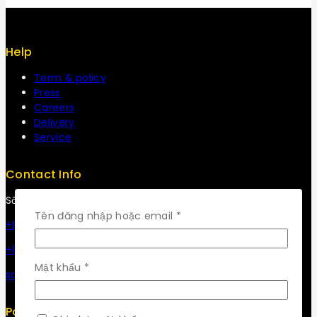
Help
Term & policy
Press
Careers
Delivery
Service
Contact Info
Số 32, Đường 53, Phường Tân Thuận, Tp Hồ Chí Minh
Bắt
Tên đăng nhập hoặc email
*
+84 34-661-1851
buộc
+84 33-430-8669
Bắt
Mật khẩu
*
sales@fuvitech.vn
buộc
Policy