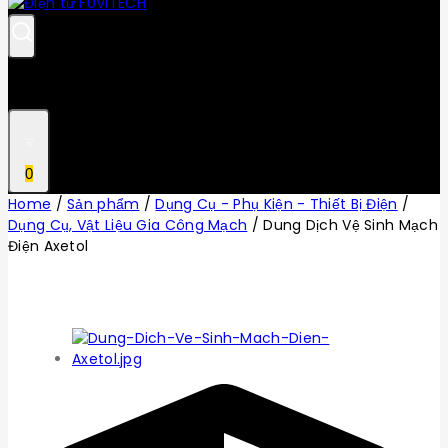
0
Home
/
Sản phẩm
/
Dụng Cụ - Phụ Kiện - Thiết Bị Điện
/
Dụng Cụ, Vật Liệu Gia Công Mạch
/
Dung Dịch Vệ Sinh Mạch
Điện Axetol