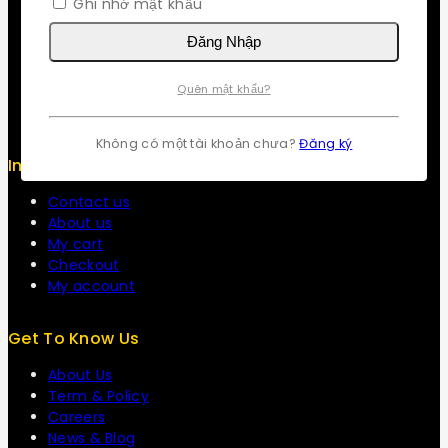
Ghi nhớ mật khẩu
Return Policy
Đăng Nhập
Security
Careers
Quên mật khẩu?
Sitemap
FAQs
Không có một tài khoản chưa?
Đăng ký
Info
Contact us
About us
My cart
Checkout
My account
Get To Know Us
About Us
Term & Policy
Careers
News & Blog