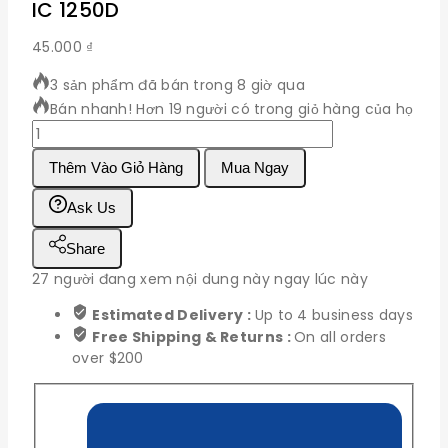
IC 1250D
45.000
₫
3 sản phẩm đã bán trong 8 giờ qua
Bán nhanh! Hơn 19 người có trong giỏ hàng của họ
IC
1250D
Thêm Vào Giỏ Hàng
Mua Ngay
số
lượng
Ask Us
Share
27
người đang xem nội dung này ngay lúc này
Estimated Delivery :
Up to 4 business days
Free Shipping & Returns :
On all orders
over $200