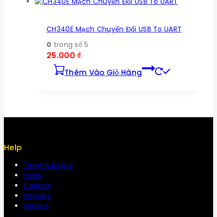
CH340E Mạch Chuyển Đổi USB To UART
0
trong số 5
25.000
₫
Thêm Vào Giỏ Hàng
Help
Term & policy
Press
Careers
Delivery
Service