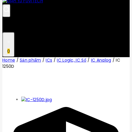
0
Home
/
Sản phẩm
/
ICs
/
IC Logic, IC Số
/
IC Analog
/
IC
1250D