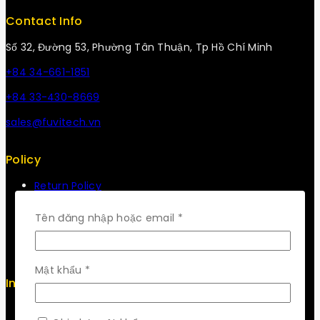
Contact Info
Số 32, Đường 53, Phường Tân Thuận, Tp Hồ Chí Minh
+84 34-661-1851
+84 33-430-8669
sales@fuvitech.vn
Policy
Return Policy
Security
Careers
Bắt
Tên đăng nhập hoặc email
*
Sitemap
buộc
FAQs
Bắt
Mật khẩu
*
Info
buộc
Contact us