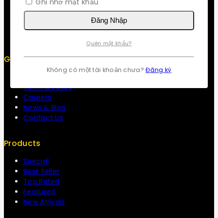
Ghi nhớ mật khẩu
About us
My cart
Đăng Nhập
Checkout
My account
Quên mật khẩu?
Get To Know Us
Không có một tài khoản chưa?
Đăng ký
About Us
Term & Policy
Careers
News & Blog
Contact Us
Products
Special
Best Seller
Top Rated
Featured
New Arrivals