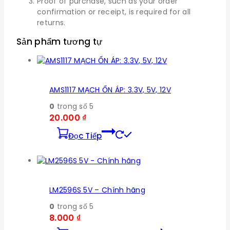
Proof of purchase, such as your order
confirmation or receipt, is required for all
returns.
Sản phẩm tương tự
AMS1117 MẠCH ỔN ÁP: 3.3V, 5V, 12V
0
trong số 5
20.000
₫
Đọc Tiếp
LM2596S 5V – Chính hãng
0
trong số 5
8.000
₫