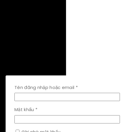
Bắt
Tên đăng nhập hoặc email
*
buộc
Bắt
Mật khẩu
*
buộc
Ghi nhớ mật khẩu