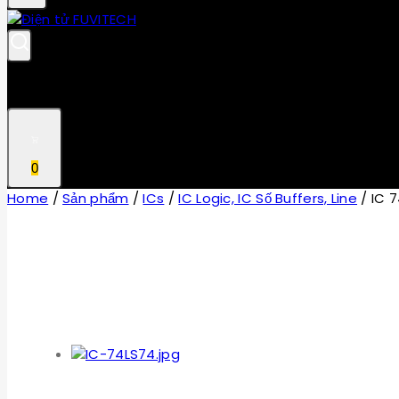
0
Home
/
Sản phẩm
/
ICs
/
IC Logic, IC Số Buffers, Line
/
IC 