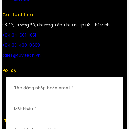
Contact Info
Số 32, Đường 53, Phường Tân Thuận, Tp Hồ Chí Minh
+84 34-661-1851
+84 33-430-8669
sales@fuvitech.vn
Policy
Return Policy
Security
Bắt
Tên đăng nhập hoặc email
*
Careers
buộc
Sitemap
FAQs
Bắt
Mật khẩu
*
buộc
Info