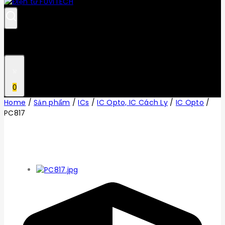
0
Home
/
Sản phẩm
/
ICs
/
IC Opto, IC Cách Ly
/
IC Opto
/
PC817