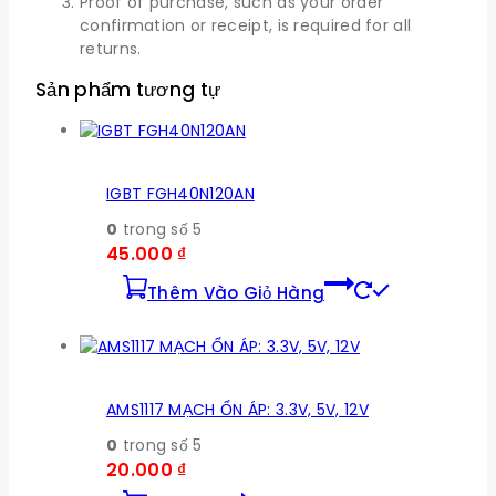
Proof of purchase, such as your order
confirmation or receipt, is required for all
returns.
Sản phẩm tương tự
IGBT FGH40N120AN
0
trong số 5
45.000
₫
Thêm Vào Giỏ Hàng
AMS1117 MẠCH ỔN ÁP: 3.3V, 5V, 12V
0
trong số 5
20.000
₫