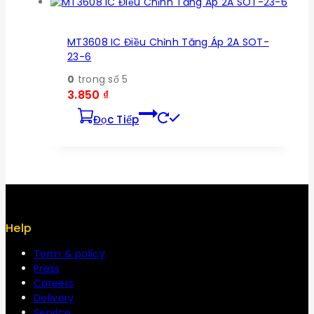
MT3608 IC Điều Chỉnh Tăng Áp 2A SOT-
23-6
0
trong số 5
3.850
₫
Đọc Tiếp
Help
Term & policy
Press
Careers
Delivery
Service