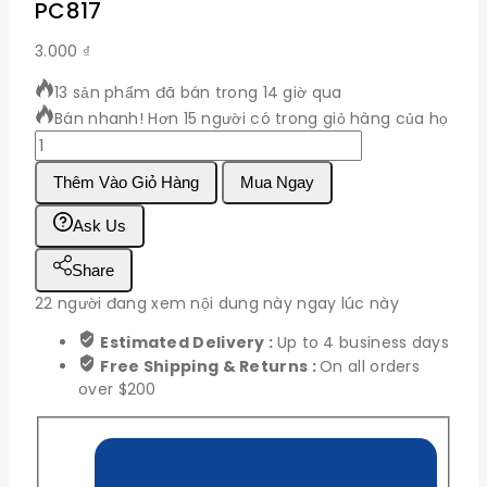
PC817
3.000
₫
13 sản phẩm đã bán trong 14 giờ qua
Bán nhanh! Hơn 15 người có trong giỏ hàng của họ
PC817
số
Thêm Vào Giỏ Hàng
Mua Ngay
lượng
Ask Us
Share
22
người đang xem nội dung này ngay lúc này
Estimated Delivery :
Up to 4 business days
Free Shipping & Returns :
On all orders
over $200