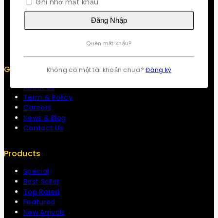
Ghi nhớ mật khẩu
Contact us
About us
Đăng Nhập
My cart
Checkout
My account
Quên mật khẩu?
Get To Know Us
Không có một tài khoản chưa?
Đăng ký
About Us
Term & Policy
Careers
News & Blog
Contact Us
Products
Special
Best Seller
Top Rated
Featured
New Arrivals