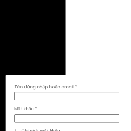
Bắt
Tên đăng nhập hoặc email
*
buộc
Bắt
Mật khẩu
*
buộc
Ghi nhớ mật khẩu