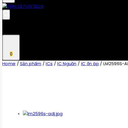
0
Home
/
Sản phẩm
/
ICs
/
IC Nguồn
/
IC ổn áp
/
LM2596S-A