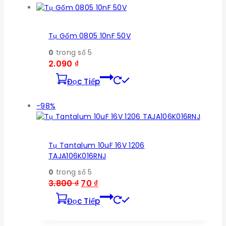
Tụ Gốm 0805 10nF 50V
0
trong số 5
2.090
₫
Đọc Tiếp
Sản
-98%
phẩm
bán
Tụ Tantalum 10uF 16V 1206
TAJA106K016RNJ
0
trong số 5
Giá
Giá
3.800
₫
70
₫
gốc
hiện
Đọc Tiếp
là:
tại
3.800 ₫.
là: