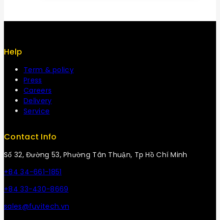
70 ₫.
Help
Term & policy
Press
Careers
Delivery
Service
Contact Info
Số 32, Đường 53, Phường Tân Thuận, Tp Hồ Chí Minh
+84 34-661-1851
+84 33-430-8669
sales@fuvitech.vn