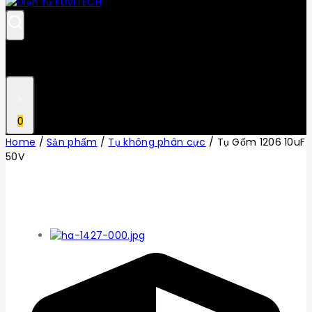
0
Home
/
Sản phẩm
/
Tụ không phân cực
/
Tụ Gốm 1206 10uF
50V