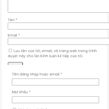
Tên
*
Email
*
Lưu tên của tôi, email, và trang web trong trình
duyệt này cho lần bình luận kế tiếp của tôi.
Bắt
Tên đăng nhập hoặc email
*
buộc
×
Bắt
Mật khẩu
*
Đăng nhập
buộc
Bắt
Tên đăng nhập hoặc email
*