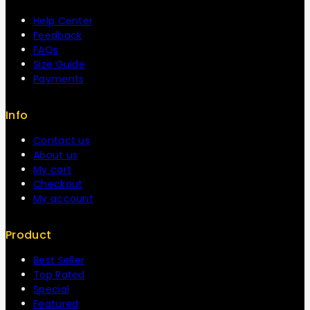
Help Center
Feedback
FAQs
Size Guide
Payments
Info
Contact us
About us
My cart
Checkout
My account
Product
Best Seller
Top Rated
Special
Featured