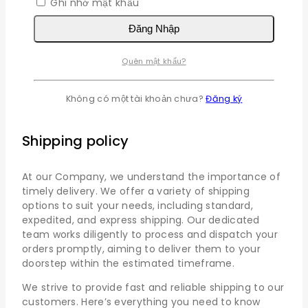
Ghi nhớ mật khẩu
buộc
Đăng Nhập
Bắt
Mật khẩu
*
buộc
Quên mật khẩu?
Ghi nhớ mật khẩu
Đăng Nhập
Không có một tài khoản chưa?
Đăng ký
Quên mật khẩu?
Shipping policy
At our Company, we understand the importance of
timely delivery. We offer a variety of shipping
options to suit your needs, including standard,
expedited, and express shipping. Our dedicated
team works diligently to process and dispatch your
orders promptly, aiming to deliver them to your
doorstep within the estimated timeframe.
We strive to provide fast and reliable shipping to our
customers. Here’s everything you need to know