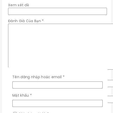
Xem xét đề
Đánh Giá Của Bạn
*
Bắt
Tên đăng nhập hoặc email
*
Tên
*
buộc
Email
*
Bắt
Mật khẩu
*
buộc
Lưu tên của tôi, email, và trang web trong trình