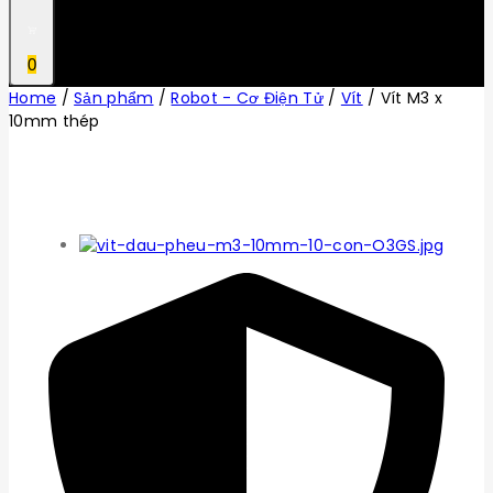
0
Home
/
Sản phẩm
/
Robot - Cơ Điện Tử
/
Vít
/
Vít M3 x
10mm thép