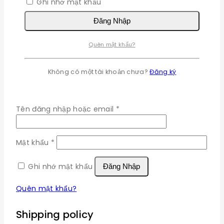
Ghi nhớ mật khẩu
duyệt này cho lần bình luận kế tiếp của tôi.
Đăng Nhập
Quên mật khẩu?
×
Không có một tài khoản chưa?
Đăng ký
Đăng nhập
Bắt
Tên đăng nhập hoặc email
*
buộc
Bắt
Mật khẩu
*
buộc
Ghi nhớ mật khẩu
Đăng Nhập
Quên mật khẩu?
Shipping policy