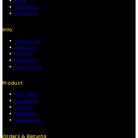
FAQs
Size Guide
Payments
Info
Contact us
About us
My cart
Checkout
My account
Product
Best Seller
Top Rated
Special
Featured
New Arrivals
Orders & Returns