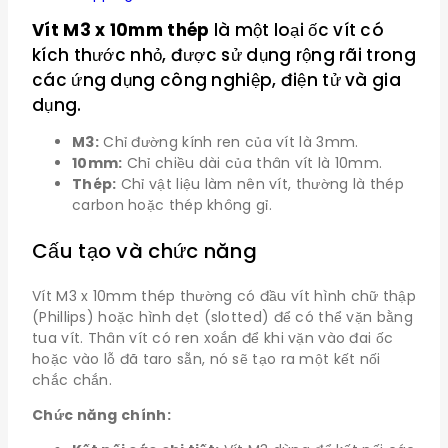
Vít M3 x 10mm thép
là một loại ốc vít có
kích thước nhỏ, được sử dụng rộng rãi trong
các ứng dụng công nghiệp, điện tử và gia
dụng.
M3:
Chỉ đường kính ren của vít là 3mm.
10mm:
Chỉ chiều dài của thân vít là 10mm.
Thép:
Chỉ vật liệu làm nên vít, thường là thép
carbon hoặc thép không gỉ.
Cấu tạo và chức năng
Vít M3 x 10mm thép thường có đầu vít hình chữ thập
(Phillips) hoặc hình dẹt (slotted) để có thể vặn bằng
tua vít. Thân vít có ren xoắn để khi vặn vào đai ốc
hoặc vào lỗ đã taro sẵn, nó sẽ tạo ra một kết nối
chắc chắn.
Chức năng chính: