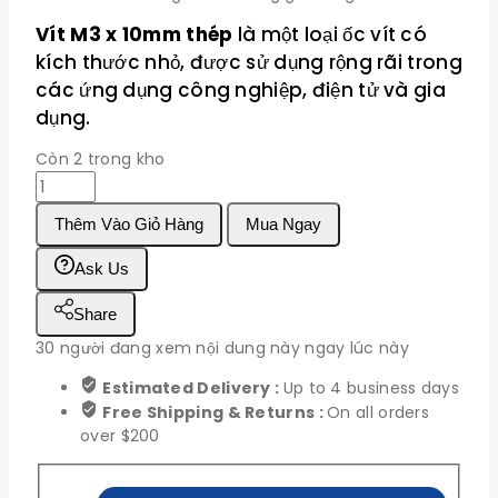
Vít M3 x 10mm thép
là một loại ốc vít có
kích thước nhỏ, được sử dụng rộng rãi trong
các ứng dụng công nghiệp, điện tử và gia
dụng.
Còn 2 trong kho
Vít
M3
Thêm Vào Giỏ Hàng
Mua Ngay
x
10mm
Ask Us
thép
số
Share
lượng
30
người đang xem nội dung này ngay lúc này
Estimated Delivery :
Up to 4 business days
Free Shipping & Returns :
On all orders
over $200