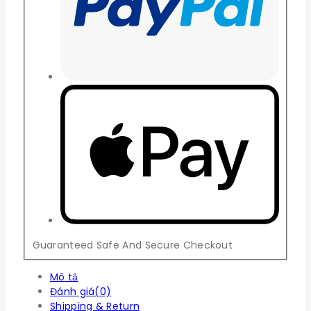
Guaranteed Safe And Secure Checkout
Mô tả
Đánh giá(0)
Shipping & Return