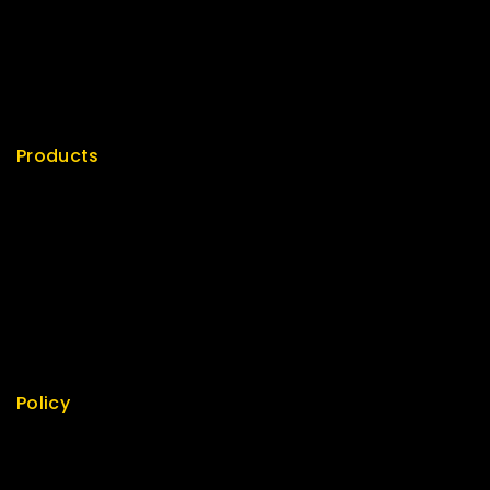
Term & Policy
Careers
News & Blog
Contact Us
Products
Special
Best Seller
Top Rated
Featured
New Arrivals
Policy
Return Policy
Security