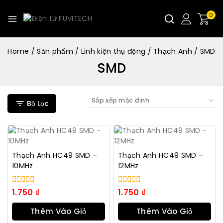
0
Home
/
Sản phẩm
/
Linh kiện thụ động
/
Thạch Anh
/
SMD
SMD
Bộ Lọc
Thạch Anh HC49 SMD –
Thạch Anh HC49 SMD –
10MHz
12MHz
0
0
1.750
₫
1.750
₫
trong
trong
số
số
Thêm Vào Giỏ
Thêm Vào Giỏ
5
5