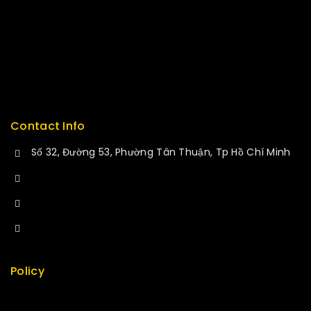
Tán
Press
Thiết bị IoT
Careers
Tụ không phân cực
Delivery
Vi Điều Khiển
Service
Contact Info
Số 32, Đường 53, Phường Tân Thuận, Tp Hồ Chí Minh
+84 34-661-1851
+84 33-430-8669
sales@fuvitech.vn
Policy
Return Policy