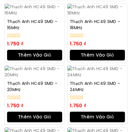
Hàng
Hàng
Thạch Anh HC49 SMD –
Thạch Anh HC49 SMD –
16MHz
18MHz
0
0
1.750
₫
1.750
₫
trong
trong
số
số
Thêm Vào Giỏ
Thêm Vào Giỏ
5
5
Hàng
Hàng
Thạch Anh HC49 SMD –
Thạch Anh HC49 SMD –
20MHz
24MHz
0
0
1.750
₫
1.750
₫
trong
trong
số
số
Thêm Vào Giỏ
Thêm Vào Giỏ
5
5
Hàng
Hàng