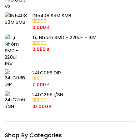
số
5
1N5408 S3M SMB
3.000
₫
0
trong
Tụ Nhôm SMD - 220uF - 16V
số
5
3.050
₫
0
trong
số
5
24LC08B DIP
7.000
₫
0
trong
24LC256 I/SN
số
5
10.000
₫
0
trong
số
5
Shop By Categories