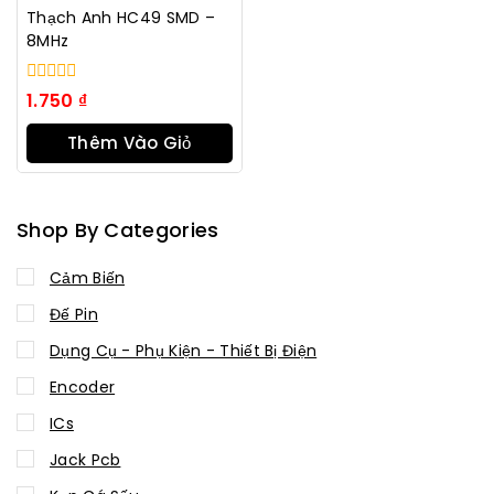
Thạch Anh HC49 SMD –
8MHz
0
1.750
₫
trong
số
Thêm Vào Giỏ
5
Hàng
Shop By Categories
Cảm Biến
Đế Pin
Dụng Cụ - Phụ Kiện - Thiết Bị Điện
Encoder
ICs
Jack Pcb