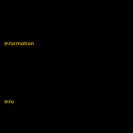
Careers
Sitemap
FAQs
Information
Help Center
Feedback
FAQs
Size Guide
Payments
Info
Contact us
About us