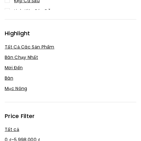
Kẹp Cá Sấu
Linh Kiện Bán Dẫn
Linh kiện thụ động
Mạch chuyển đổi
Highlight
Mạch Sạc
Tất Cả Các Sản Phẩm
Module
Bán Chạy Nhất
Robot - Cơ Điện Tử
Mới Đến
Tán
Bán
Thiết bị IoT
Mục Nóng
Tụ không phân cực
Vi Điều Khiển
Price Filter
Tất cả
0
₫
–
5.998.000
₫