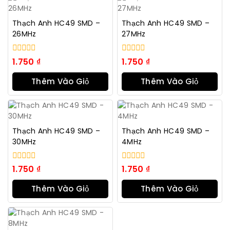
Thạch Anh HC49 SMD –
Thạch Anh HC49 SMD –
26MHz
27MHz
0
0
1.750
₫
1.750
₫
trong
trong
số
số
Thêm Vào Giỏ
Thêm Vào Giỏ
5
5
Hàng
Hàng
Thạch Anh HC49 SMD –
Thạch Anh HC49 SMD –
30MHz
4MHz
0
0
1.750
₫
1.750
₫
trong
trong
số
số
Thêm Vào Giỏ
Thêm Vào Giỏ
5
5
Hàng
Hàng