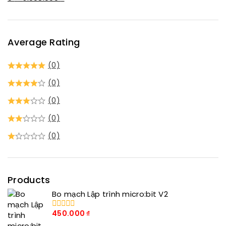
Average Rating
(0)
(0)
(0)
(0)
(0)
Products
Bo mạch Lập trình micro:bit V2
450.000
₫
0
trong