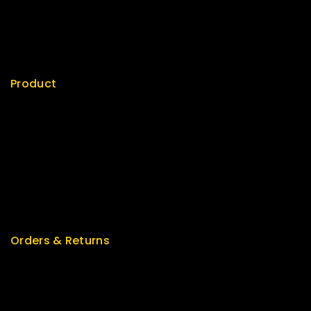
My cart
Checkout
My account
Product
Best Seller
Top Rated
Special
Featured
New Arrivals
Orders & Returns
Track Order
Delivery