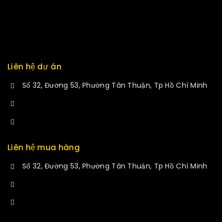
Services
Returns
Exchange
Liên hệ dự án
Số 32, Đường 53, Phường Tân Thuận, Tp Hồ Chí Minh
+84 34-661-1851
manminhmai@fuvitech.vn
Liên hệ mua hàng
Số 32, Đường 53, Phường Tân Thuận, Tp Hồ Chí Minh
+84 33-430-8669
sales@fuvitech.vn