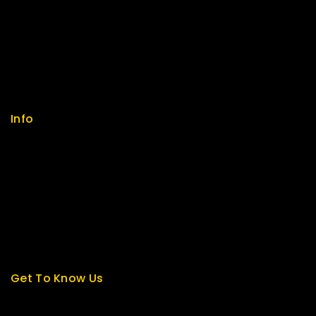
Security
Careers
Sitemap
FAQs
Info
Contact us
About us
My cart
Checkout
My account
Get To Know Us
About Us