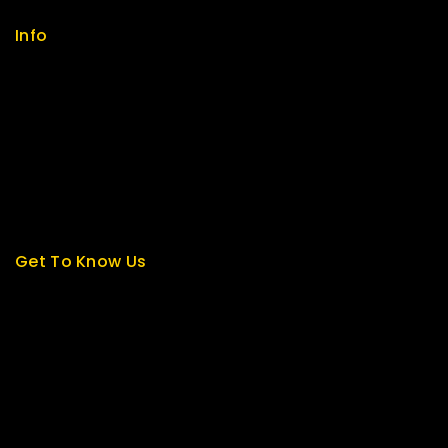
Info
Contact us
About us
My cart
Checkout
My account
Get To Know Us
About Us
Term & Policy
Careers
News & Blog
Contact Us