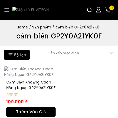
0
Home
/
Sản phẩm
/
cảm biến GP2Y0A21YK0F
cảm biến GP2Y0A21YK0F
Bộ Lọc
Cảm Biến Khoảng Cách
Hồng Ngoại GP2Y0A21YK0F
0
109.000
₫
trong
số
Thêm Vào Giỏ
5