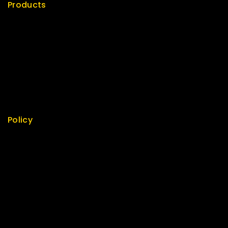
Products
Special
Best Seller
Top Rated
Featured
New Arrivals
Policy
Return Policy
Security
Careers
Sitemap
FAQs