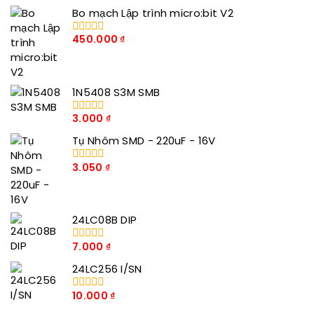
Bo mạch Lập trình micro:bit V2
450.000
₫
0
trong
số
5
1N5408 S3M SMB
3.000
₫
0
trong
Tụ Nhôm SMD - 220uF - 16V
số
5
3.050
₫
0
trong
số
5
24LC08B DIP
7.000
₫
0
trong
24LC256 I/SN
số
5
10.000
₫
0
trong