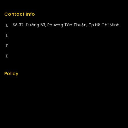
Contact Info
Số 32, Đường 53, Phường Tân Thuận, Tp Hồ Chí Minh
+84 34-661-1851
+84 33-430-8669
sales@fuvitech.vn
Policy
Return Policy
Security
Careers
Sitemap
FAQs