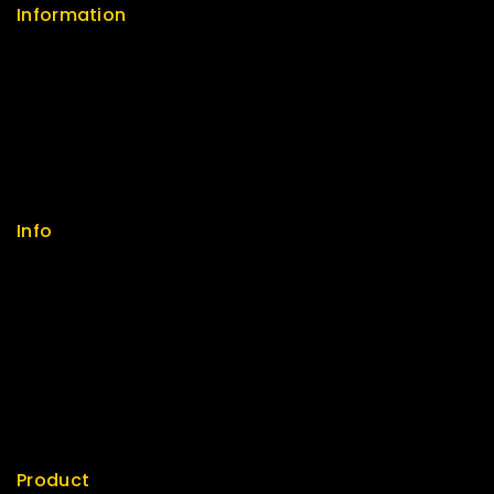
Information
Help Center
Feedback
FAQs
Size Guide
Payments
Info
Contact us
About us
My cart
Checkout
My account
Product