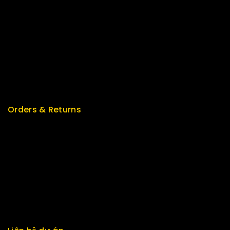
Best Seller
Top Rated
Special
Featured
New Arrivals
Orders & Returns
Track Order
Delivery
Services
Returns
Exchange