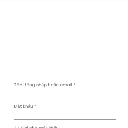
Bắt
Tên đăng nhập hoặc email
*
buộc
Bắt
Mật khẩu
*
buộc
Ghi nhớ mật khẩu