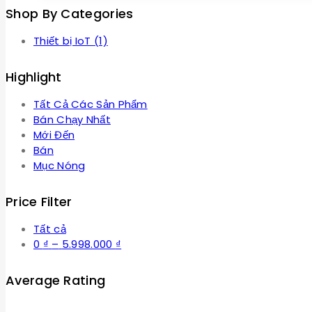
Shop By Categories
Thiết bị IoT
(1)
Highlight
Tất Cả Các Sản Phẩm
Bán Chạy Nhất
Mới Đến
Bán
Mục Nóng
Price Filter
Tất cả
Khoảng
0
₫
–
5.998.000
₫
giá:
từ
Average Rating
0 ₫
đến