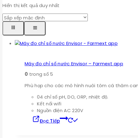
Hiển thị kết quả duy nhất
Máy đo chỉ số nước Envisor – Farmext app
0
trong số 5
Phù họp cho các mô hình nuôi tôm cá thâm can
04 chỉ số pH, DO, ORP, nhiệt độ.
Kết nối wifi
Nguồn điện AC 220V
Đọc Tiếp