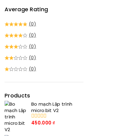
Average Rating
(0)
(0)
(0)
(0)
(0)
Products
Bo mạch Lập trình
micro:bit V2
450.000
₫
0
trong
số