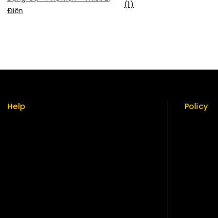
(1)
Điện
Help
Policy
Term & policy
Return Po
Press
Security
Careers
Careers
Delivery
Sitemap
Service
FAQs