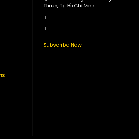
Thuận, Tp Hồ Chí Minh
+84 33-430-8669
sales@fuvitech.vn
Subscribe Now
ns