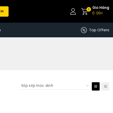
Giỏ Hàng
0
CH
0
.00₫
n
Top Offers