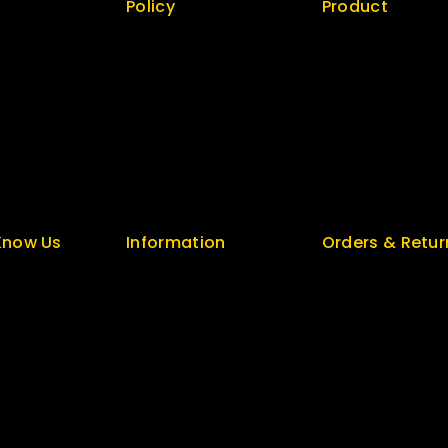
Policy
Product
 us
Return Policy
Best Seller
Security
Top Rated
Careers
Special
t
Sitemap
Featured
unt
FAQs
New Arrivals
Know Us
Information
Orders & Retur
s
Help Center
Track Order
olicy
Feedback
Delivery
FAQs
Services
log
Size Guide
Returns
 Us
Payments
Exchange