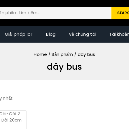
SEAR
Giải pháp IoT
Blog
Về chúng tôi
Tài khoả
Home
/
Sản phẩm
/
dây bus
dây bus
y nhất