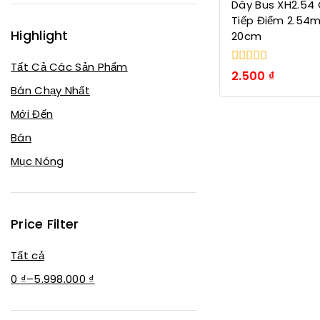
Dây Bus XH2.54 
Tiếp Điểm 2.54
Highlight
20cm
Tất Cả Các Sản Phẩm
0
2.500
₫
trong
Bán Chạy Nhất
số
5
Mới Đến
Bán
Mục Nóng
Price Filter
Tất cả
0
₫
–
5.998.000
₫