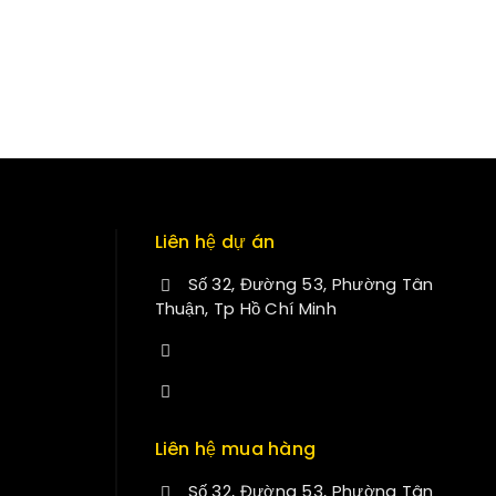
Liên hệ dự án
Số 32, Đường 53, Phường Tân
Thuận, Tp Hồ Chí Minh
+84 34-661-1851
manminhmai@fuvitech.vn
Liên hệ mua hàng
Số 32, Đường 53, Phường Tân