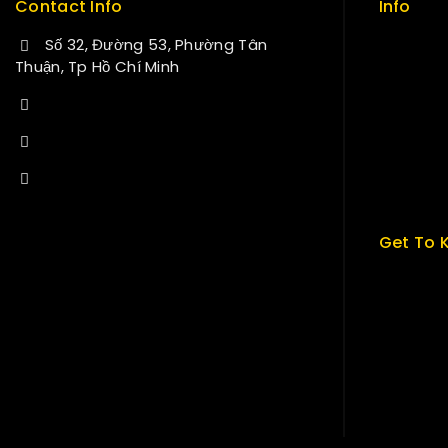
Contact Info
Info
Số 32, Đường 53, Phường Tân
Contact
Thuận, Tp Hồ Chí Minh
About us
+84 34-661-1851
My cart
+84 33-430-8669
Checkou
sales@fuvitech.vn
My acco
Get To 
About U
Term & P
Careers
News & B
Contact