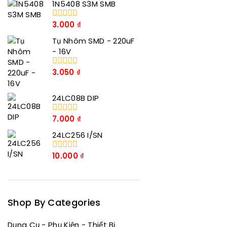
1N5408 S3M SMB
5
3.000
₫
0
trong
Tụ Nhôm SMD - 220uF
số
5
- 16V
3.050
₫
0
trong
số
24LC08B DIP
5
7.000
₫
0
trong
24LC256 I/SN
số
5
10.000
₫
0
trong
số
5
Shop By Categories
Dụng Cụ - Phụ Kiện - Thiết Bị