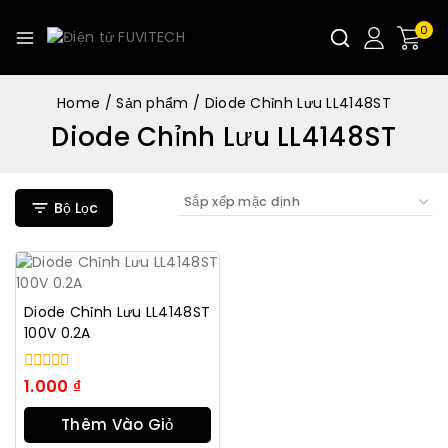
0
Home
/
Sản phẩm
/
Diode Chỉnh Lưu LL4148ST
Diode Chỉnh Lưu LL4148ST
Bộ Lọc
Diode Chỉnh Lưu LL4148ST
100V 0.2A
0
1.000
₫
trong
số
Thêm Vào Giỏ
5