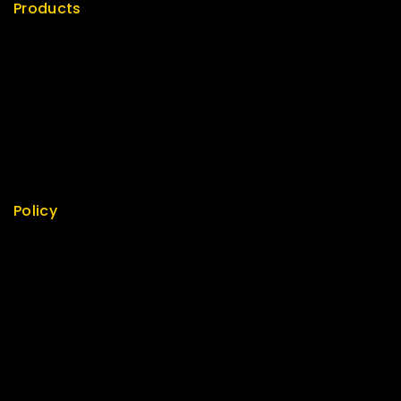
Products
Special
Best Seller
Top Rated
Featured
New Arrivals
Policy
Return Policy
Security
Careers
Sitemap
FAQs