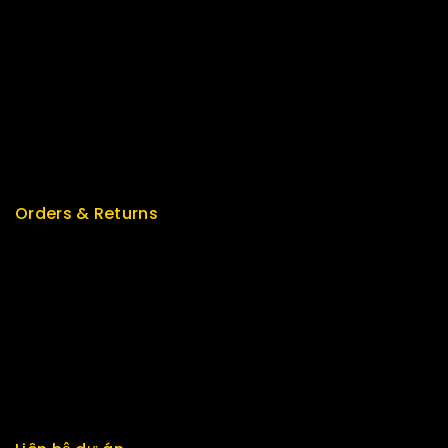
Best Seller
Top Rated
Special
Featured
New Arrivals
Orders & Returns
Track Order
Delivery
Services
Returns
Exchange