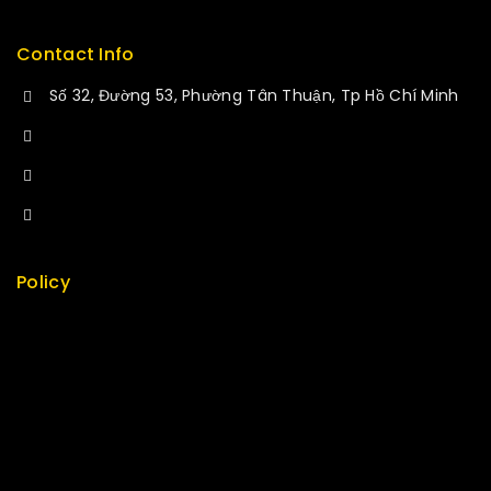
Contact Info
Số 32, Đường 53, Phường Tân Thuận, Tp Hồ Chí Minh
+84 34-661-1851
+84 33-430-8669
sales@fuvitech.vn
Policy
Return Policy
Security
Careers
Sitemap
FAQs