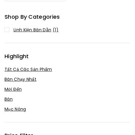
Hàng
Shop By Categories
Linh Kiện Bán Dẫn
(1)
Highlight
Tất Cả Các Sản Phẩm
Bán Chạy Nhất
Mới Đến
Bán
Mục Nóng