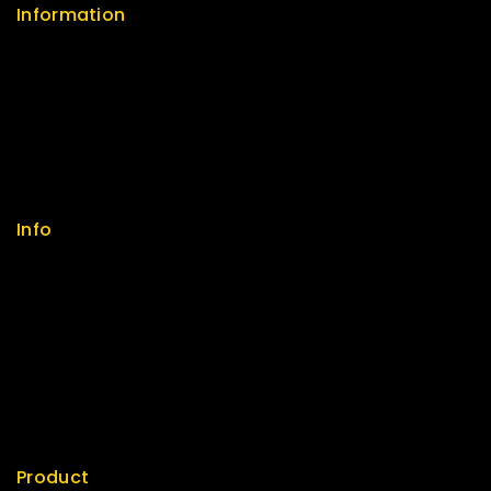
Information
Help Center
Feedback
FAQs
Size Guide
Payments
Info
Contact us
About us
My cart
Checkout
My account
Product