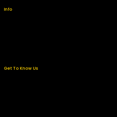
Info
Contact us
About us
My cart
Checkout
My account
Get To Know Us
About Us
Term & Policy
Careers
News & Blog
Contact Us