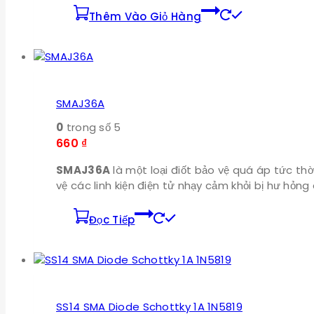
Thêm Vào Giỏ Hàng
SMAJ36A
0
trong số 5
660
₫
SMAJ36A
là một loại điốt bảo vệ quá áp tức thờ
vệ các linh kiện điện tử nhạy cảm khỏi bị hư hỏn
Đọc Tiếp
SS14 SMA Diode Schottky 1A 1N5819