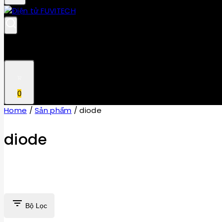
0
Home
/
Sản phẩm
/
diode
diode
Bộ Lọc