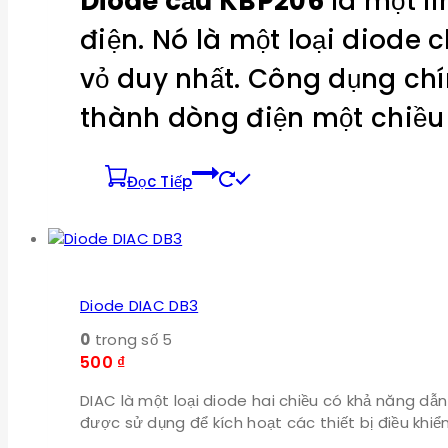
Diode cầu KBP206
là một li
điện. Nó là một loại diode
vỏ duy nhất. Công dụng chí
thành dòng điện một chiều
Đọc Tiếp
Diode DIAC DB3
0
trong số 5
500
₫
DIAC là một loại diode hai chiều có khả năng dẫn
được sử dụng để kích hoạt các thiết bị điều khiể