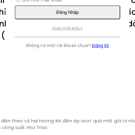
nh kiện điện tử bán dẫn, được sử
 chỉnh lưu cầu, có cấu tạo gồm 4 
Đăng Nhập
nh của diode cầu là chuyển đổi d
Quên mật khẩu?
 (DC).
Không có một tài khoản chưa?
Đăng ký
 điện theo cả hai hướng khi điện áp vượt quá một giá trị n
n công suất như Triac.