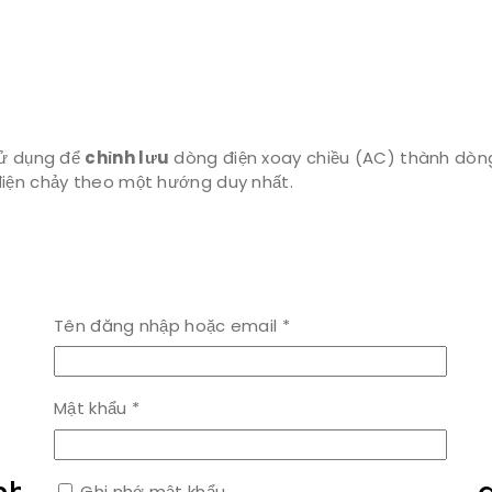
sử dụng để
chỉnh lưu
dòng điện xoay chiều (AC) thành dòng
điện chảy theo một hướng duy nhất.
Bắt
Tên đăng nhập hoặc email
*
buộc
Bắt
Mật khẩu
*
buộc
Ghi nhớ mật khẩu