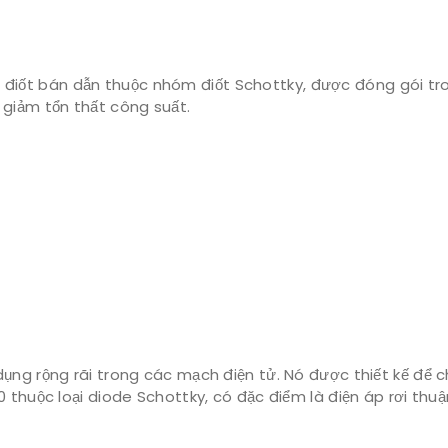
i điốt bán dẫn thuộc nhóm điốt Schottky, được đóng gói tro
 giảm tổn thất công suất.
ụng rộng rãi trong các mạch điện tử. Nó được thiết kế để 
 thuộc loại diode Schottky, có đặc điểm là điện áp rơi thuậ