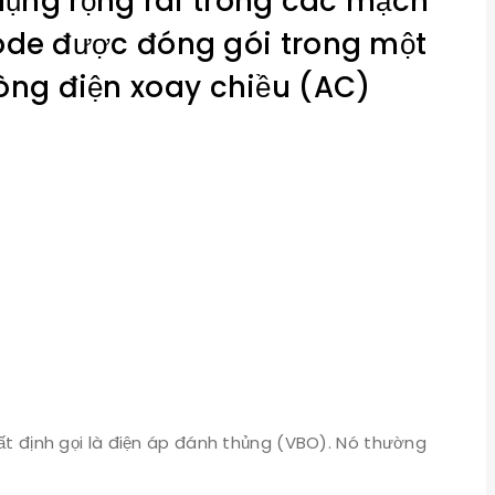
 dụng rộng rãi trong các mạch
diode được đóng gói trong một
òng điện xoay chiều (AC)
hất định gọi là điện áp đánh thủng (VBO). Nó thường