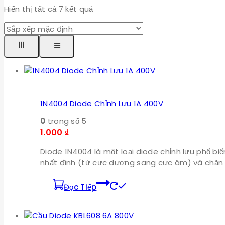
Hiển thị tất cả
7
kết quả
1N4004 Diode Chỉnh Lưu 1A 400V
0
trong số 5
1.000
₫
Diode 1N4004 là một loại diode chỉnh lưu phổ b
nhất định (từ cực dương sang cực âm) và chặn d
Đọc Tiếp