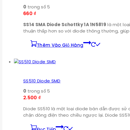
0
trong số 5
660
₫
SS14 SMA Diode Schottky 1A 1N5819
là một loạ
thuận thấp hơn so với diode thông thường, giúp
Thêm Vào Giỏ Hàng
SS510 Diode SMD
0
trong số 5
2.500
₫
Diode SS510 là một loại diode bán dẫn được sử d
chặn dòng điện theo chiều ngược lại. Diode SS510
Đọc Tiếp