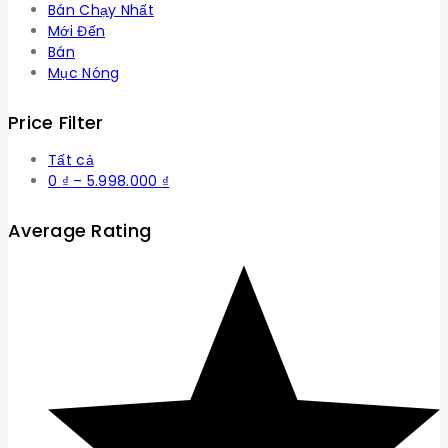
Bán Chạy Nhất
Mới Đến
Bán
Mục Nóng
Price Filter
Tất cả
Khoảng
0
₫
–
5.998.000
₫
giá:
từ
Average Rating
0 ₫
đến
5.998.000 ₫