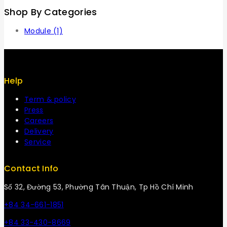
Shop By Categories
Module
(1)
Help
Term & policy
Press
Careers
Delivery
Service
Contact Info
Số 32, Đường 53, Phường Tân Thuận, Tp Hồ Chí Minh
+84 34-661-1851
+84 33-430-8669