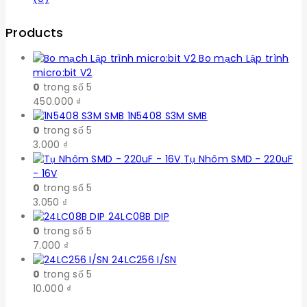
Products
Bo mạch Lập trình
micro:bit V2
0
trong số 5
450.000
₫
1N5408 S3M SMB
0
trong số 5
3.000
₫
Tụ Nhôm SMD - 220uF
- 16V
0
trong số 5
3.050
₫
24LC08B DIP
0
trong số 5
7.000
₫
24LC256 I/SN
0
trong số 5
10.000
₫