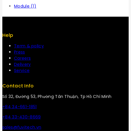
Module
(1)
Help
Term & policy
Press
Careers
Delivery
Service
Contact Info
Số 32, Đường 53, Phường Tân Thuận, Tp Hồ Chí Minh
+84 34-661-1851
+84 33-430-8669
sales@fuvitech.vn