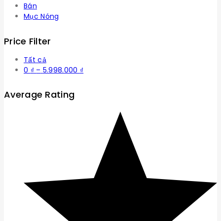
Bán
Mục Nóng
Price Filter
Tất cả
Khoảng
0
₫
–
5.998.000
₫
giá:
từ
Average Rating
0 ₫
đến
5.998.000 ₫